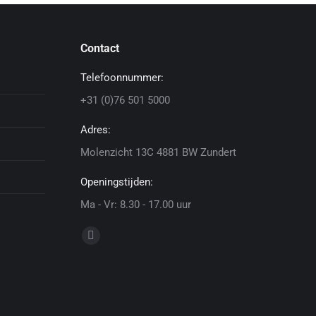
Contact
Telefoonnummer:
+31 (0)76 501 5000
Adres:
Molenzicht 13C 4881 BW Zundert
Openingstijden:
Ma - Vr: 8.30 - 17.00 uur
Vind ons op:
Linkedin
page
opens
in