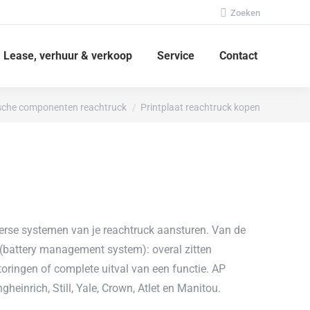
Zoeken:
Zoeken
Lease, verhuur & verkoop
Service
Contact
ische componenten reachtruck
Printplaat reachtruck kopen
iverse systemen van je reachtruck aansturen. Van de
S (battery management system): overal zitten
toringen of complete uitval van een functie. AP
heinrich, Still, Yale, Crown, Atlet en Manitou.