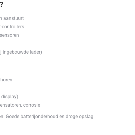
k?
en aanstuurt
-controllers
 sensoren
bij ingebouwde lader)
 horen
 display)
nsatoren, corrosie
eken. Goede batterijonderhoud en droge opslag