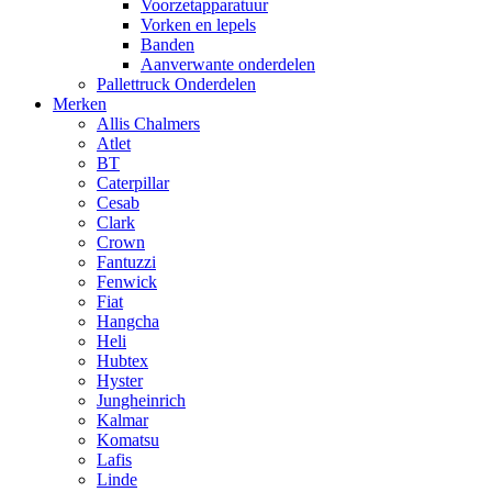
Voorzetapparatuur
Vorken en lepels
Banden
Aanverwante onderdelen
Pallettruck Onderdelen
Merken
Allis Chalmers
Atlet
BT
Caterpillar
Cesab
Clark
Crown
Fantuzzi
Fenwick
Fiat
Hangcha
Heli
Hubtex
Hyster
Jungheinrich
Kalmar
Komatsu
Lafis
Linde