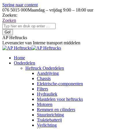
Spring naar content
076 5015 000
Maandag – vrijdag 9:00 – 18:00 uur
Zoeken:
Zoeken
AP Heftrucks
Leverancier van Interne transport middelen
Home
Onderdelen
Heftruck Onderdelen
Aandrijving
Chassis
Elektrische-componenten
Filters
Hydrauliek
Mastdelen voor heftrucks
Motoren
Remmen en cilinders
Stuurinrichting
Traktiebatterij
Verlichting