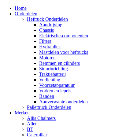
Home
Onderdelen
Heftruck Onderdelen
Aandrijving
Chassis
Elektrische-componenten
Filters
Hydrauliek
Mastdelen voor heftrucks
Motoren
Remmen en cilinders
Stuurinrichting
Traktiebatterij
Verlichting
Voorzetapparatuur
Vorken en lepels
Banden
Aanverwante onderdelen
Pallettruck Onderdelen
Merken
Allis Chalmers
Atlet
BT
Caterpillar