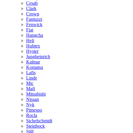
Cesab
Clark
Crown
Fantuzzi
Fenwick
Fiat
Hangcha
Heli
Hubtex
Hyster
Jungheinrich
Kalmar
Komatsu
Lafis
Linde
Mic
Mafi
Mitsubishi
Nissan
Nyk
Pimespo
Rocla
Sichelschmidt
Steinbock
Still