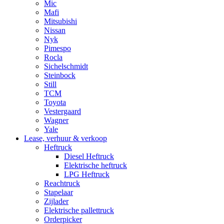
Mic
Mafi
Mitsubishi
Nissan
Nyk
Pimespo
Rocla
Sichelschmidt
Steinbock
Still
TCM
Toyota
Vestergaard
Wagner
Yale
Lease, verhuur & verkoop
Heftruck
Diesel Heftruck
Elektrische heftruck
LPG Heftruck
Reachtruck
Stapelaar
Zijlader
Elektrische pallettruck
Orderpicker