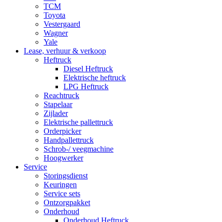
TCM
Toyota
Vestergaard
Wagner
Yale
Lease, verhuur & verkoop
Heftruck
Diesel Heftruck
Elektrische heftruck
LPG Heftruck
Reachtruck
Stapelaar
Zijlader
Elektrische pallettruck
Orderpicker
Handpallettruck
Schrob-/ veegmachine
Hoogwerker
Service
Storingsdienst
Keuringen
Service sets
Ontzorgpakket
Onderhoud
Onderhoud Heftruck