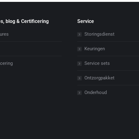
s, blog & Certificering
Service
ures
Storingsdienst
Keuringen
icering
Service sets
Ontzorgpakket
Onderhoud