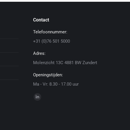
Contact
Telefoonnummer:
+31 (0)76 501 5000
Adres:
Molenzicht 13C 4881 BW Zundert
Openingstijden:
Ma - Vr: 8.30 - 17.00 uur
Vind ons op:
Linkedin
page
opens
in