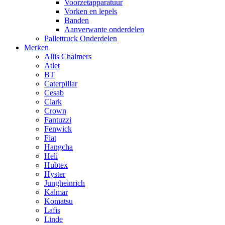
Voorzetapparatuur
Vorken en lepels
Banden
Aanverwante onderdelen
Pallettruck Onderdelen
Merken
Allis Chalmers
Atlet
BT
Caterpillar
Cesab
Clark
Crown
Fantuzzi
Fenwick
Fiat
Hangcha
Heli
Hubtex
Hyster
Jungheinrich
Kalmar
Komatsu
Lafis
Linde