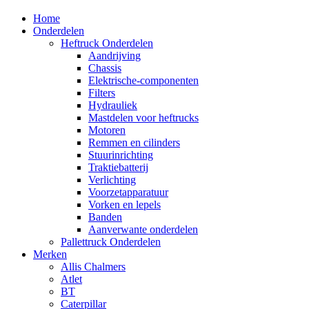
Home
Onderdelen
Heftruck Onderdelen
Aandrijving
Chassis
Elektrische-componenten
Filters
Hydrauliek
Mastdelen voor heftrucks
Motoren
Remmen en cilinders
Stuurinrichting
Traktiebatterij
Verlichting
Voorzetapparatuur
Vorken en lepels
Banden
Aanverwante onderdelen
Pallettruck Onderdelen
Merken
Allis Chalmers
Atlet
BT
Caterpillar