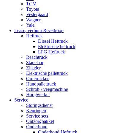
TCM
Toyota
Vestergaard
Wagner
Yale
Lease, verhuur & verkoop
Heftruck
Diesel Heftruck
Elektrische heftruck
LPG Heftruck
Reachtruck
Stapelaar
Zijlader
Elektrische pallettruck
Orderpicker
Handpallettruck
Schrob-/ veegmachine
Hoogwerker
Service
Storingsdienst
Keuringen
Service sets
Ontzorgpakket
Onderhoud
Onderhoud Heftruck