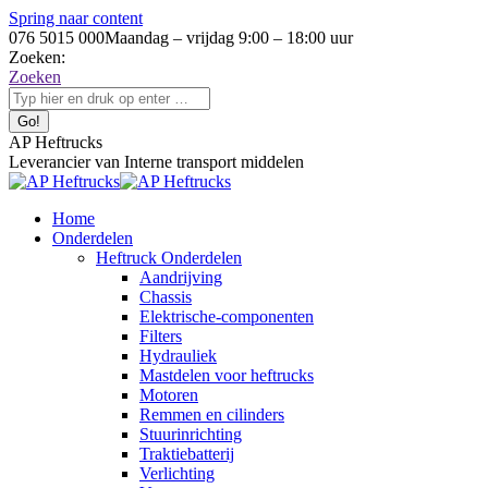
Spring naar content
076 5015 000
Maandag – vrijdag 9:00 – 18:00 uur
Zoeken:
Zoeken
AP Heftrucks
Leverancier van Interne transport middelen
Home
Onderdelen
Heftruck Onderdelen
Aandrijving
Chassis
Elektrische-componenten
Filters
Hydrauliek
Mastdelen voor heftrucks
Motoren
Remmen en cilinders
Stuurinrichting
Traktiebatterij
Verlichting