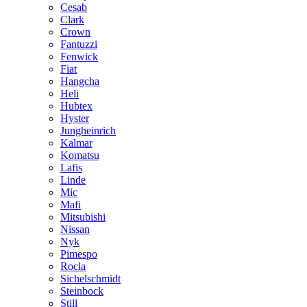
Cesab
Clark
Crown
Fantuzzi
Fenwick
Fiat
Hangcha
Heli
Hubtex
Hyster
Jungheinrich
Kalmar
Komatsu
Lafis
Linde
Mic
Mafi
Mitsubishi
Nissan
Nyk
Pimespo
Rocla
Sichelschmidt
Steinbock
Still