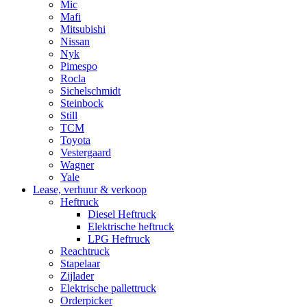
Mic
Mafi
Mitsubishi
Nissan
Nyk
Pimespo
Rocla
Sichelschmidt
Steinbock
Still
TCM
Toyota
Vestergaard
Wagner
Yale
Lease, verhuur & verkoop
Heftruck
Diesel Heftruck
Elektrische heftruck
LPG Heftruck
Reachtruck
Stapelaar
Zijlader
Elektrische pallettruck
Orderpicker