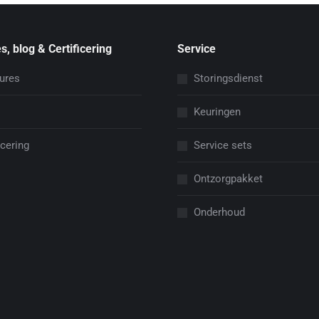
s, blog & Certificering
Service
ures
Storingsdienst
Keuringen
icering
Service sets
Ontzorgpakket
Onderhoud