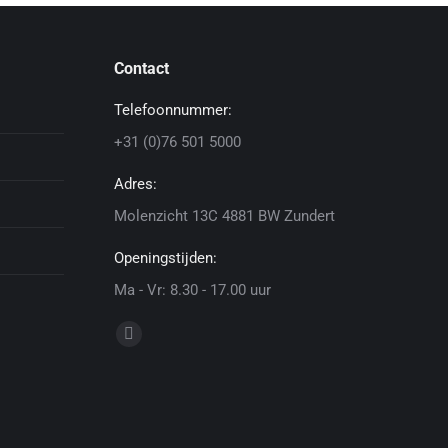
Contact
Telefoonnummer:
+31 (0)76 501 5000
Adres:
Molenzicht 13C 4881 BW Zundert
Openingstijden:
Ma - Vr: 8.30 - 17.00 uur
Vind ons op:
Linkedin
page
opens
in