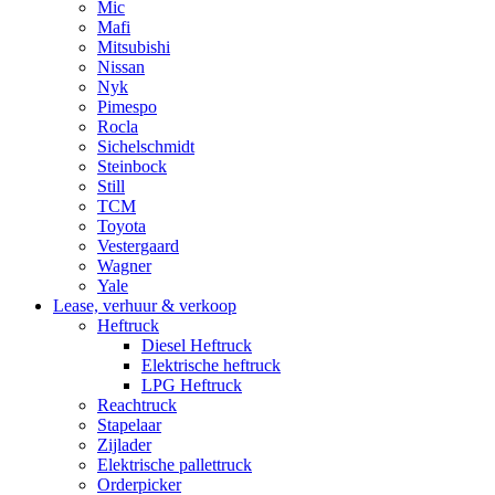
Mic
Mafi
Mitsubishi
Nissan
Nyk
Pimespo
Rocla
Sichelschmidt
Steinbock
Still
TCM
Toyota
Vestergaard
Wagner
Yale
Lease, verhuur & verkoop
Heftruck
Diesel Heftruck
Elektrische heftruck
LPG Heftruck
Reachtruck
Stapelaar
Zijlader
Elektrische pallettruck
Orderpicker