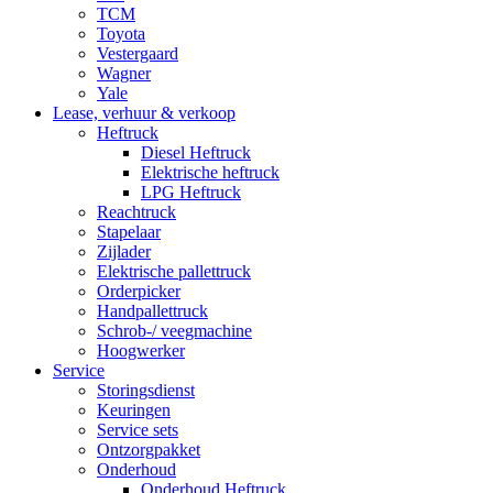
TCM
Toyota
Vestergaard
Wagner
Yale
Lease, verhuur & verkoop
Heftruck
Diesel Heftruck
Elektrische heftruck
LPG Heftruck
Reachtruck
Stapelaar
Zijlader
Elektrische pallettruck
Orderpicker
Handpallettruck
Schrob-/ veegmachine
Hoogwerker
Service
Storingsdienst
Keuringen
Service sets
Ontzorgpakket
Onderhoud
Onderhoud Heftruck