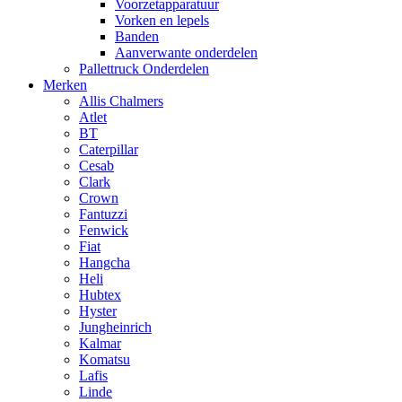
Voorzetapparatuur
Vorken en lepels
Banden
Aanverwante onderdelen
Pallettruck Onderdelen
Merken
Allis Chalmers
Atlet
BT
Caterpillar
Cesab
Clark
Crown
Fantuzzi
Fenwick
Fiat
Hangcha
Heli
Hubtex
Hyster
Jungheinrich
Kalmar
Komatsu
Lafis
Linde