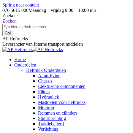
Spring naar content
076 5015 000
Maandag – vrijdag 9:00 – 18:00 uur
Zoeken:
Zoeken
AP Heftrucks
Leverancier van Interne transport middelen
Home
Onderdelen
Heftruck Onderdelen
Aandrijving
Chassis
Elektrische-componenten
Filters
Hydrauliek
Mastdelen voor heftrucks
Motoren
Remmen en cilinders
Stuurinrichting
Traktiebatterij
Verlichting