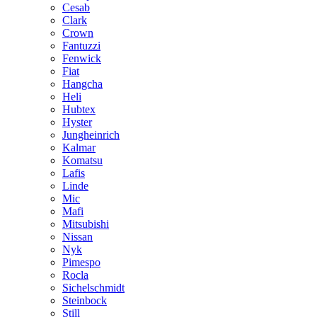
Cesab
Clark
Crown
Fantuzzi
Fenwick
Fiat
Hangcha
Heli
Hubtex
Hyster
Jungheinrich
Kalmar
Komatsu
Lafis
Linde
Mic
Mafi
Mitsubishi
Nissan
Nyk
Pimespo
Rocla
Sichelschmidt
Steinbock
Still