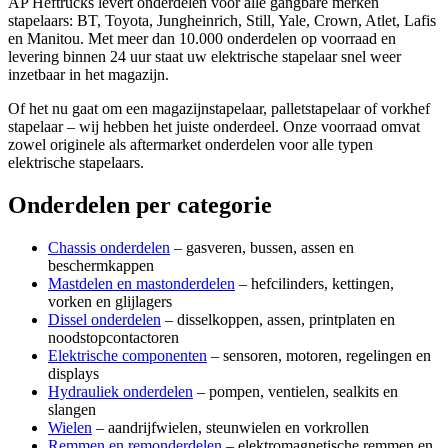
AP Heftrucks levert onderdelen voor alle gangbare merken
stapelaars: BT, Toyota, Jungheinrich, Still, Yale, Crown, Atlet, Lafis
en Manitou. Met meer dan 10.000 onderdelen op voorraad en
levering binnen 24 uur staat uw elektrische stapelaar snel weer
inzetbaar in het magazijn.
Of het nu gaat om een magazijnstapelaar, palletstapelaar of vorkhef
stapelaar – wij hebben het juiste onderdeel. Onze voorraad omvat
zowel originele als aftermarket onderdelen voor alle typen
elektrische stapelaars.
Onderdelen per categorie
Chassis onderdelen
– gasveren, bussen, assen en
beschermkappen
Mastdelen en mastonderdelen
– hefcilinders, kettingen,
vorken en glijlagers
Dissel onderdelen
– disselkoppen, assen, printplaten en
noodstopcontactoren
Elektrische componenten
– sensoren, motoren, regelingen en
displays
Hydrauliek onderdelen
– pompen, ventielen, sealkits en
slangen
Wielen
– aandrijfwielen, steunwielen en vorkrollen
Remmen en remonderdelen
– elektromagnetische remmen en