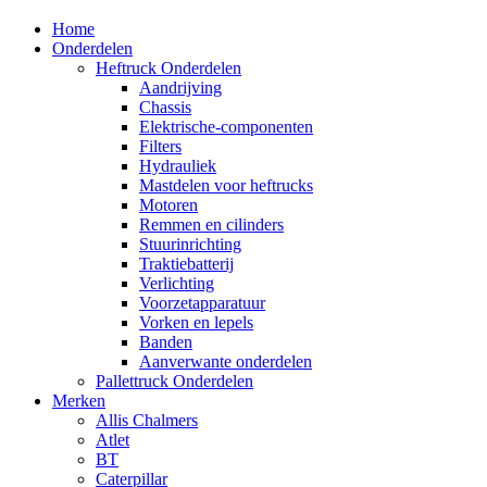
Home
Onderdelen
Heftruck Onderdelen
Aandrijving
Chassis
Elektrische-componenten
Filters
Hydrauliek
Mastdelen voor heftrucks
Motoren
Remmen en cilinders
Stuurinrichting
Traktiebatterij
Verlichting
Voorzetapparatuur
Vorken en lepels
Banden
Aanverwante onderdelen
Pallettruck Onderdelen
Merken
Allis Chalmers
Atlet
BT
Caterpillar