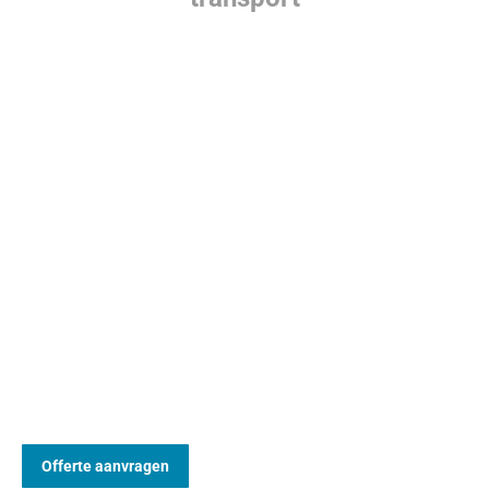
Offerte ontvangen?
Ben jij opzoek naar een onderdeel voor je heftruck, wil je
een reparatie laten uitvoeren of ben je van plan om intern
transport materieel aan te schaffen? Vraag gerust een
offerte bij ons aan. Wij helpen jou graag!
Offerte aanvragen