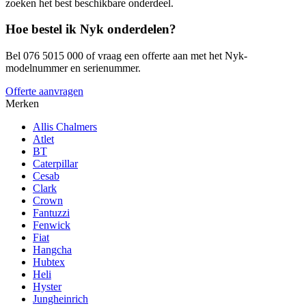
zoeken het best beschikbare onderdeel.
Hoe bestel ik Nyk onderdelen?
Bel 076 5015 000 of vraag een offerte aan met het Nyk-
modelnummer en serienummer.
Offerte aanvragen
Merken
Allis Chalmers
Atlet
BT
Caterpillar
Cesab
Clark
Crown
Fantuzzi
Fenwick
Fiat
Hangcha
Hubtex
Heli
Hyster
Jungheinrich