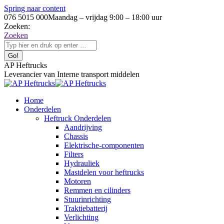
Spring naar content
076 5015 000
Maandag – vrijdag 9:00 – 18:00 uur
Zoeken:
Zoeken
AP Heftrucks
Leverancier van Interne transport middelen
Home
Onderdelen
Heftruck Onderdelen
Aandrijving
Chassis
Elektrische-componenten
Filters
Hydrauliek
Mastdelen voor heftrucks
Motoren
Remmen en cilinders
Stuurinrichting
Traktiebatterij
Verlichting