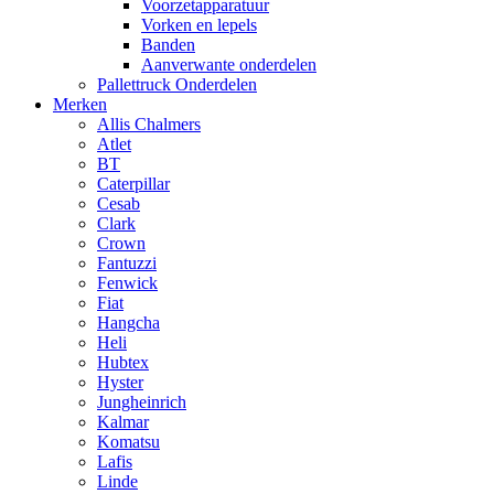
Voorzetapparatuur
Vorken en lepels
Banden
Aanverwante onderdelen
Pallettruck Onderdelen
Merken
Allis Chalmers
Atlet
BT
Caterpillar
Cesab
Clark
Crown
Fantuzzi
Fenwick
Fiat
Hangcha
Heli
Hubtex
Hyster
Jungheinrich
Kalmar
Komatsu
Lafis
Linde