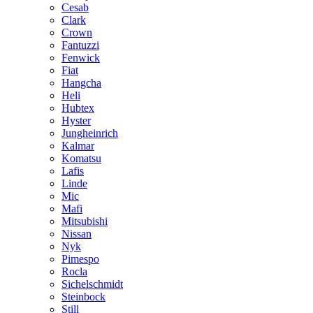
Cesab
Clark
Crown
Fantuzzi
Fenwick
Fiat
Hangcha
Heli
Hubtex
Hyster
Jungheinrich
Kalmar
Komatsu
Lafis
Linde
Mic
Mafi
Mitsubishi
Nissan
Nyk
Pimespo
Rocla
Sichelschmidt
Steinbock
Still