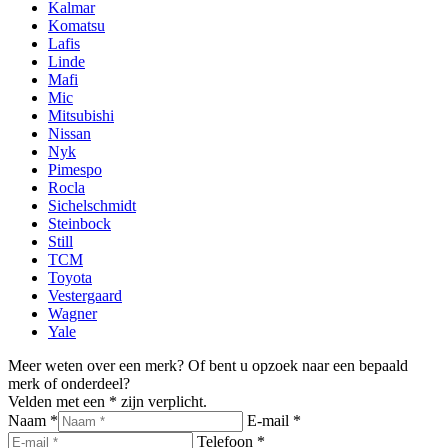
Kalmar
Komatsu
Lafis
Linde
Mafi
Mic
Mitsubishi
Nissan
Nyk
Pimespo
Rocla
Sichelschmidt
Steinbock
Still
TCM
Toyota
Vestergaard
Wagner
Yale
Meer weten over een merk? Of bent u opzoek naar een bepaald
merk of onderdeel?
Velden met een * zijn verplicht.
Naam *
E-mail *
Telefoon *