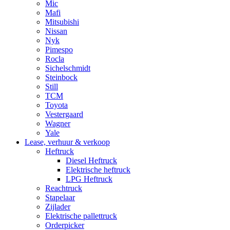
Mic
Mafi
Mitsubishi
Nissan
Nyk
Pimespo
Rocla
Sichelschmidt
Steinbock
Still
TCM
Toyota
Vestergaard
Wagner
Yale
Lease, verhuur & verkoop
Heftruck
Diesel Heftruck
Elektrische heftruck
LPG Heftruck
Reachtruck
Stapelaar
Zijlader
Elektrische pallettruck
Orderpicker