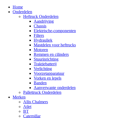
Home
Onderdelen
Heftruck Onderdelen
Aandrijving
Chassis
Elektrische-componenten
Filters
Hydrauliek
Mastdelen voor heftrucks
Motoren
Remmen en cilinders
Stuurinrichting
Traktiebatterij
Verlichting
Voorzetapparatuur
Vorken en lepels
Banden
Aanverwante onderdelen
Pallettruck Onderdelen
Merken
Allis Chalmers
Atlet
BT
Caterpillar