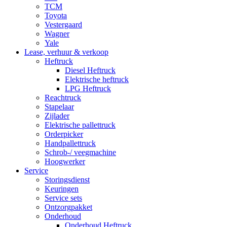
TCM
Toyota
Vestergaard
Wagner
Yale
Lease, verhuur & verkoop
Heftruck
Diesel Heftruck
Elektrische heftruck
LPG Heftruck
Reachtruck
Stapelaar
Zijlader
Elektrische pallettruck
Orderpicker
Handpallettruck
Schrob-/ veegmachine
Hoogwerker
Service
Storingsdienst
Keuringen
Service sets
Ontzorgpakket
Onderhoud
Onderhoud Heftruck