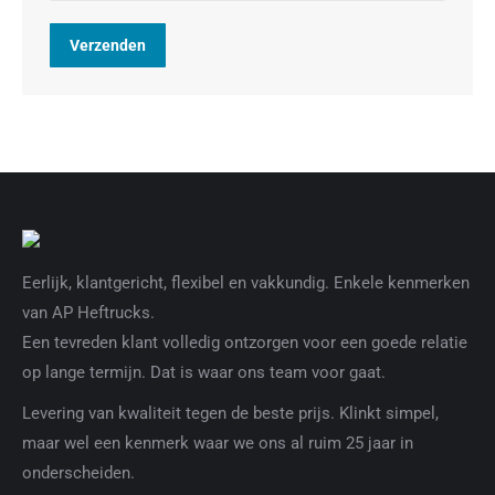
Verzenden
Eerlijk, klantgericht, flexibel en vakkundig. Enkele kenmerken
van AP Heftrucks.
Een tevreden klant volledig ontzorgen voor een goede relatie
op lange termijn. Dat is waar ons team voor gaat.
Levering van kwaliteit tegen de beste prijs. Klinkt simpel,
maar wel een kenmerk waar we ons al ruim 25 jaar in
onderscheiden.