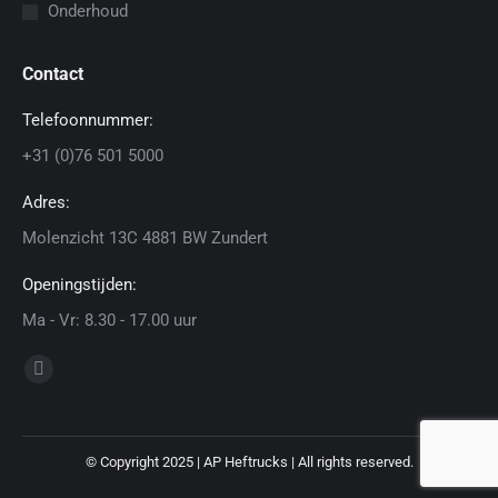
Onderhoud
Contact
Telefoonnummer:
+31 (0)76 501 5000
Adres:
Molenzicht 13C 4881 BW Zundert
Openingstijden:
Ma - Vr: 8.30 - 17.00 uur
Vind ons op:
Linkedin
page
opens
© Copyright 2025 | AP Heftrucks | All rights reserved.
in
new