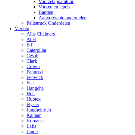
Voorzetapparatuur
Vorken en lepels
Banden
Aanverwante onderdelen
Pallettruck Onderdelen
Merken
Allis Chalmers
Atlet
BT
Caterpillar
Cesab
Clark
Crown
Fantuzzi
Fenwick
Fiat
Hangcha
Heli
Hubtex
Hyster
Jungheinrich
Kalmar
Komatsu
Lafis
Linde