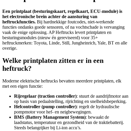
Een printplaat (besturingskaart, regelkaart, ECU-module) is
het electronische brein achter de aansturing van
heftruckfuncties.
Bij hardnekkige foutcodes, niet-werkende
functies ondanks goede sensoren, of na vochtschade is vervanging
vaak de enige oplossing. AP Heftrucks levert printplaten en
besturingsmodules (nieuw én gereviseerd) voor 35+
heftruckmerken: Toyota, Linde, Still, Jungheinrich, Yale, BT en alle
overige.
Welke printplaten zitten er in een
heftruck?
Moderne elektrische heftrucks bevatten meerdere printplaten, elk
met een eigen functie:
Rijregelaar (traction controller)
: stuurt de aandrijfmotor aan
op basis van pedaalstelling, rijrichting en snelheidsbeperking.
Hefcontroller (pump controller)
: regelt de hydraulische
pompmotor voor hef- en neigbewegingen.
BMS (Battery Management System)
: bewaakt de
laadstatus, temperatuur en gezondheid van de traktiebatterij.
Steeds belangrijker bij Li-ion accu’s.