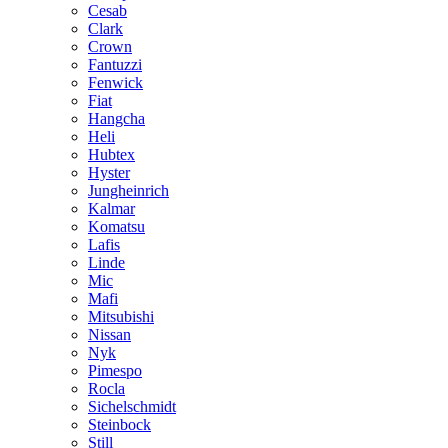
Cesab
Clark
Crown
Fantuzzi
Fenwick
Fiat
Hangcha
Heli
Hubtex
Hyster
Jungheinrich
Kalmar
Komatsu
Lafis
Linde
Mic
Mafi
Mitsubishi
Nissan
Nyk
Pimespo
Rocla
Sichelschmidt
Steinbock
Still