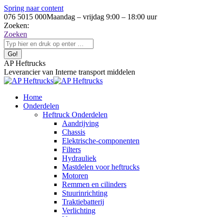
Spring naar content
076 5015 000
Maandag – vrijdag 9:00 – 18:00 uur
Zoeken:
Zoeken
AP Heftrucks
Leverancier van Interne transport middelen
Home
Onderdelen
Heftruck Onderdelen
Aandrijving
Chassis
Elektrische-componenten
Filters
Hydrauliek
Mastdelen voor heftrucks
Motoren
Remmen en cilinders
Stuurinrichting
Traktiebatterij
Verlichting