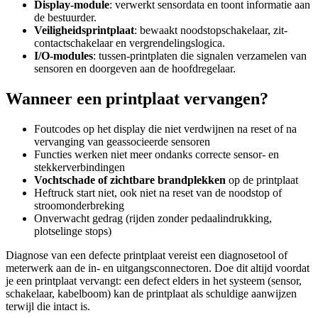
Display-module
: verwerkt sensordata en toont informatie aan
de bestuurder.
Veiligheidsprintplaat
: bewaakt noodstopschakelaar, zit-
contactschakelaar en vergrendelingslogica.
I/O-modules
: tussen-printplaten die signalen verzamelen van
sensoren en doorgeven aan de hoofdregelaar.
Wanneer een printplaat vervangen?
Foutcodes op het display die niet verdwijnen na reset of na
vervanging van geassocieerde sensoren
Functies werken niet meer ondanks correcte sensor- en
stekkerverbindingen
Vochtschade of zichtbare brandplekken
op de printplaat
Heftruck start niet, ook niet na reset van de noodstop of
stroomonderbreking
Onverwacht gedrag (rijden zonder pedaalindrukking,
plotselinge stops)
Diagnose van een defecte printplaat vereist een diagnosetool of
meterwerk aan de in- en uitgangsconnectoren. Doe dit altijd voordat
je een printplaat vervangt: een defect elders in het systeem (sensor,
schakelaar, kabelboom) kan de printplaat als schuldige aanwijzen
terwijl die intact is.