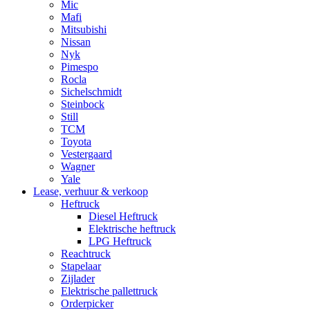
Mic
Mafi
Mitsubishi
Nissan
Nyk
Pimespo
Rocla
Sichelschmidt
Steinbock
Still
TCM
Toyota
Vestergaard
Wagner
Yale
Lease, verhuur & verkoop
Heftruck
Diesel Heftruck
Elektrische heftruck
LPG Heftruck
Reachtruck
Stapelaar
Zijlader
Elektrische pallettruck
Orderpicker