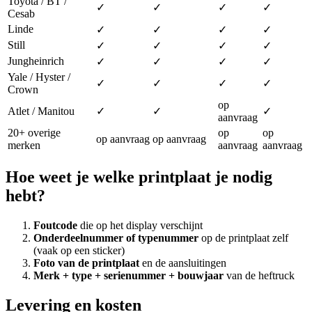
Toyota / BT /
✓
✓
✓
✓
Cesab
Linde
✓
✓
✓
✓
Still
✓
✓
✓
✓
Jungheinrich
✓
✓
✓
✓
Yale / Hyster /
✓
✓
✓
✓
Crown
op
Atlet / Manitou
✓
✓
✓
aanvraag
20+ overige
op
op
op aanvraag
op aanvraag
merken
aanvraag
aanvraag
Hoe weet je welke printplaat je nodig
hebt?
Foutcode
die op het display verschijnt
Onderdeelnummer of typenummer
op de printplaat zelf
(vaak op een sticker)
Foto van de printplaat
en de aansluitingen
Merk + type + serienummer + bouwjaar
van de heftruck
Levering en kosten