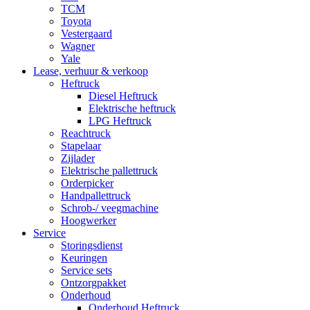
TCM
Toyota
Vestergaard
Wagner
Yale
Lease, verhuur & verkoop
Heftruck
Diesel Heftruck
Elektrische heftruck
LPG Heftruck
Reachtruck
Stapelaar
Zijlader
Elektrische pallettruck
Orderpicker
Handpallettruck
Schrob-/ veegmachine
Hoogwerker
Service
Storingsdienst
Keuringen
Service sets
Ontzorgpakket
Onderhoud
Onderhoud Heftruck