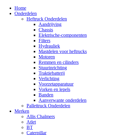
Home
Onderdelen
Heftruck Onderdelen
Aandrijving
Chassis
Elektrische-componenten
Filters
Hydrauliek
Mastdelen voor heftrucks
Motoren
Remmen en cilinders
Stuurinrichting
Traktiebatterij
Verlichting
Voorzetapparatuur
Vorken en lepels
Banden
Aanverwante onderdelen
Pallettruck Onderdelen
Merken
Allis Chalmers
Atlet
BT
Caterpillar