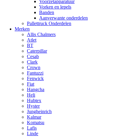
Voorzetapparatuur
Vorken en lepels
Banden
Aanverwante onderdelen
Pallettruck Onderdelen
Merken
Allis Chalmers
Atlet
BT
Caterpillar
Cesab
Clark
Crown
Fantuzzi
Fenwick
Fiat
Hangcha
Heli
Hubtex
Hyster
Jungheinrich
Kalmar
Komatsu
Lafis
Linde