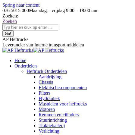
Spring naar content
076 5015 000
Maandag – vrijdag 9:00 – 18:00 uur
Zoeken:
Zoeken
AP Heftrucks
Leverancier van Interne transport middelen
Home
Onderdelen
Heftruck Onderdelen
Aandrijving
Chassis
Elektrische-componenten
Filters
Hydrauliek
Mastdelen voor heftrucks
Motoren
Remmen en cilinders
Stuurinrichting
Traktiebatterij
Verlichting