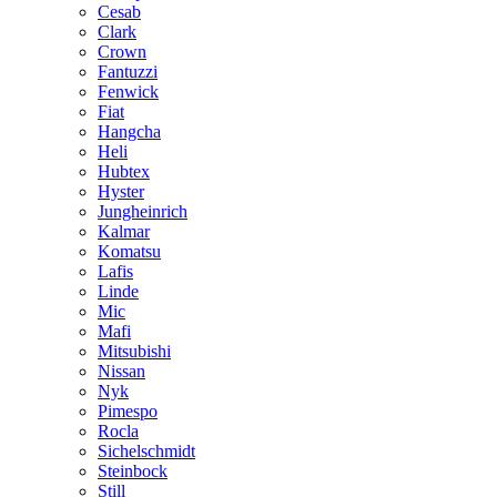
Cesab
Clark
Crown
Fantuzzi
Fenwick
Fiat
Hangcha
Heli
Hubtex
Hyster
Jungheinrich
Kalmar
Komatsu
Lafis
Linde
Mic
Mafi
Mitsubishi
Nissan
Nyk
Pimespo
Rocla
Sichelschmidt
Steinbock
Still