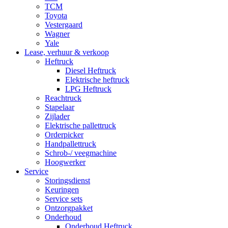
TCM
Toyota
Vestergaard
Wagner
Yale
Lease, verhuur & verkoop
Heftruck
Diesel Heftruck
Elektrische heftruck
LPG Heftruck
Reachtruck
Stapelaar
Zijlader
Elektrische pallettruck
Orderpicker
Handpallettruck
Schrob-/ veegmachine
Hoogwerker
Service
Storingsdienst
Keuringen
Service sets
Ontzorgpakket
Onderhoud
Onderhoud Heftruck