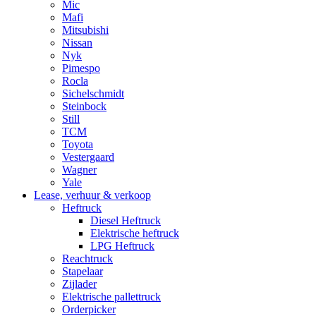
Mic
Mafi
Mitsubishi
Nissan
Nyk
Pimespo
Rocla
Sichelschmidt
Steinbock
Still
TCM
Toyota
Vestergaard
Wagner
Yale
Lease, verhuur & verkoop
Heftruck
Diesel Heftruck
Elektrische heftruck
LPG Heftruck
Reachtruck
Stapelaar
Zijlader
Elektrische pallettruck
Orderpicker