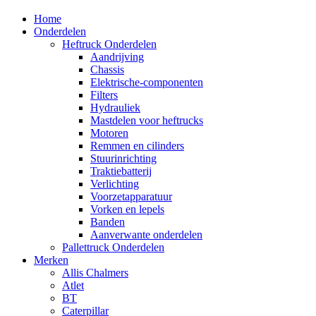
Home
Onderdelen
Heftruck Onderdelen
Aandrijving
Chassis
Elektrische-componenten
Filters
Hydrauliek
Mastdelen voor heftrucks
Motoren
Remmen en cilinders
Stuurinrichting
Traktiebatterij
Verlichting
Voorzetapparatuur
Vorken en lepels
Banden
Aanverwante onderdelen
Pallettruck Onderdelen
Merken
Allis Chalmers
Atlet
BT
Caterpillar