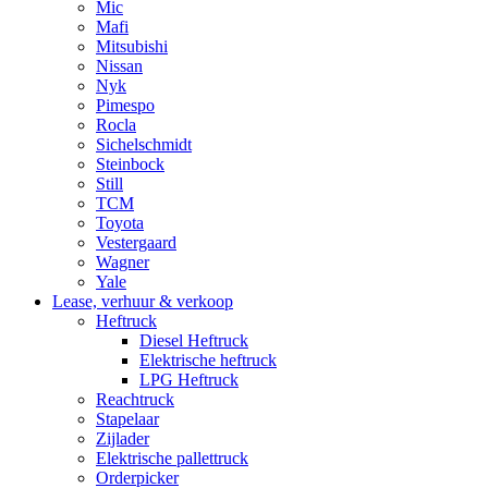
Mic
Mafi
Mitsubishi
Nissan
Nyk
Pimespo
Rocla
Sichelschmidt
Steinbock
Still
TCM
Toyota
Vestergaard
Wagner
Yale
Lease, verhuur & verkoop
Heftruck
Diesel Heftruck
Elektrische heftruck
LPG Heftruck
Reachtruck
Stapelaar
Zijlader
Elektrische pallettruck
Orderpicker