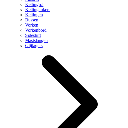
Kettingrol
Kettingankers
Kettingen
Bussen
Vorken
Vorkenbord
Sideshift
Mastslangen
Glijlagers