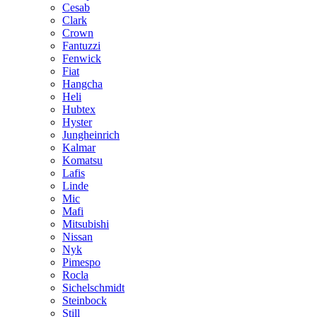
Cesab
Clark
Crown
Fantuzzi
Fenwick
Fiat
Hangcha
Heli
Hubtex
Hyster
Jungheinrich
Kalmar
Komatsu
Lafis
Linde
Mic
Mafi
Mitsubishi
Nissan
Nyk
Pimespo
Rocla
Sichelschmidt
Steinbock
Still