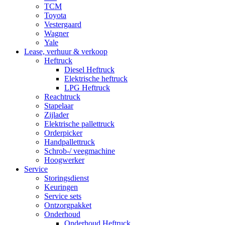
TCM
Toyota
Vestergaard
Wagner
Yale
Lease, verhuur & verkoop
Heftruck
Diesel Heftruck
Elektrische heftruck
LPG Heftruck
Reachtruck
Stapelaar
Zijlader
Elektrische pallettruck
Orderpicker
Handpallettruck
Schrob-/ veegmachine
Hoogwerker
Service
Storingsdienst
Keuringen
Service sets
Ontzorgpakket
Onderhoud
Onderhoud Heftruck