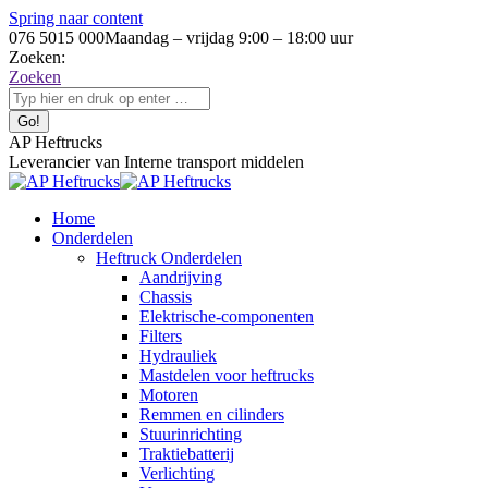
Spring naar content
076 5015 000
Maandag – vrijdag 9:00 – 18:00 uur
Zoeken:
Zoeken
AP Heftrucks
Leverancier van Interne transport middelen
Home
Onderdelen
Heftruck Onderdelen
Aandrijving
Chassis
Elektrische-componenten
Filters
Hydrauliek
Mastdelen voor heftrucks
Motoren
Remmen en cilinders
Stuurinrichting
Traktiebatterij
Verlichting