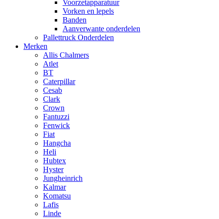
Voorzetapparatuur
Vorken en lepels
Banden
Aanverwante onderdelen
Pallettruck Onderdelen
Merken
Allis Chalmers
Atlet
BT
Caterpillar
Cesab
Clark
Crown
Fantuzzi
Fenwick
Fiat
Hangcha
Heli
Hubtex
Hyster
Jungheinrich
Kalmar
Komatsu
Lafis
Linde