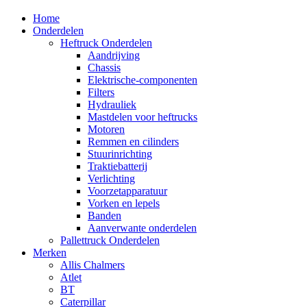
Home
Onderdelen
Heftruck Onderdelen
Aandrijving
Chassis
Elektrische-componenten
Filters
Hydrauliek
Mastdelen voor heftrucks
Motoren
Remmen en cilinders
Stuurinrichting
Traktiebatterij
Verlichting
Voorzetapparatuur
Vorken en lepels
Banden
Aanverwante onderdelen
Pallettruck Onderdelen
Merken
Allis Chalmers
Atlet
BT
Caterpillar