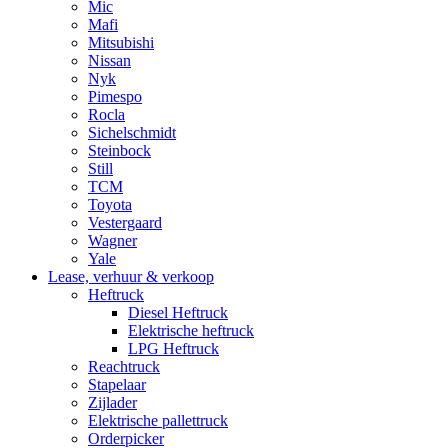
Mic
Mafi
Mitsubishi
Nissan
Nyk
Pimespo
Rocla
Sichelschmidt
Steinbock
Still
TCM
Toyota
Vestergaard
Wagner
Yale
Lease, verhuur & verkoop
Heftruck
Diesel Heftruck
Elektrische heftruck
LPG Heftruck
Reachtruck
Stapelaar
Zijlader
Elektrische pallettruck
Orderpicker