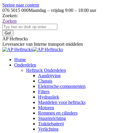
Spring naar content
076 5015 000
Maandag – vrijdag 9:00 – 18:00 uur
Zoeken:
Zoeken
AP Heftrucks
Leverancier van Interne transport middelen
Home
Onderdelen
Heftruck Onderdelen
Aandrijving
Chassis
Elektrische-componenten
Filters
Hydrauliek
Mastdelen voor heftrucks
Motoren
Remmen en cilinders
Stuurinrichting
Traktiebatterij
Verlichting