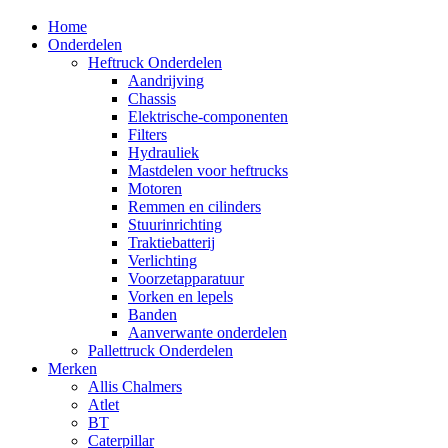
Home
Onderdelen
Heftruck Onderdelen
Aandrijving
Chassis
Elektrische-componenten
Filters
Hydrauliek
Mastdelen voor heftrucks
Motoren
Remmen en cilinders
Stuurinrichting
Traktiebatterij
Verlichting
Voorzetapparatuur
Vorken en lepels
Banden
Aanverwante onderdelen
Pallettruck Onderdelen
Merken
Allis Chalmers
Atlet
BT
Caterpillar