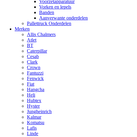
Voorzetapparatuur
Vorken en lepels
Banden
Aanverwante onderdelen
Pallettruck Onderdelen
Merken
Allis Chalmers
Atlet
BT
Caterpillar
Cesab
Clark
Crown
Fantuzzi
Fenwick
Fiat
Hangcha
Heli
Hubtex
Hyster
Jungheinrich
Kalmar
Komatsu
Lafis
Linde