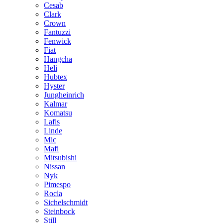
Cesab
Clark
Crown
Fantuzzi
Fenwick
Fiat
Hangcha
Heli
Hubtex
Hyster
Jungheinrich
Kalmar
Komatsu
Lafis
Linde
Mic
Mafi
Mitsubishi
Nissan
Nyk
Pimespo
Rocla
Sichelschmidt
Steinbock
Still