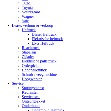
TCM
Toyota
Vestergaard
Wagner
Yale
Lease, verhuur & verkoop
Heftruck
Diesel Heftruck
Elektrische heftruck
LPG Heftruck
Reachtruck
Stapelaar
Zijlader
Elektrische pallettruck
Orderpicker
Handpallettruck
Schrob-/ veegmachine
Hoogwerker
Service
Storingsdienst
Keuringen
Service sets
Ontzorgpakket
Onderhoud
Onderhoud Heftruck