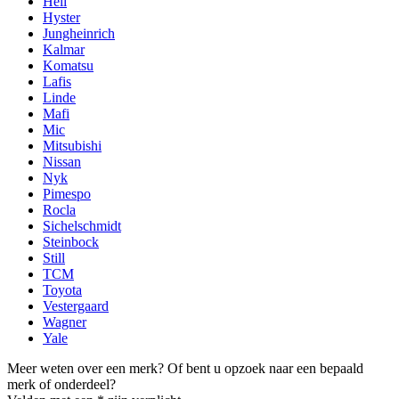
Heli
Hyster
Jungheinrich
Kalmar
Komatsu
Lafis
Linde
Mafi
Mic
Mitsubishi
Nissan
Nyk
Pimespo
Rocla
Sichelschmidt
Steinbock
Still
TCM
Toyota
Vestergaard
Wagner
Yale
Meer weten over een merk? Of bent u opzoek naar een bepaald
merk of onderdeel?