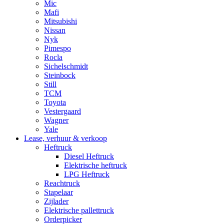
Mic
Mafi
Mitsubishi
Nissan
Nyk
Pimespo
Rocla
Sichelschmidt
Steinbock
Still
TCM
Toyota
Vestergaard
Wagner
Yale
Lease, verhuur & verkoop
Heftruck
Diesel Heftruck
Elektrische heftruck
LPG Heftruck
Reachtruck
Stapelaar
Zijlader
Elektrische pallettruck
Orderpicker