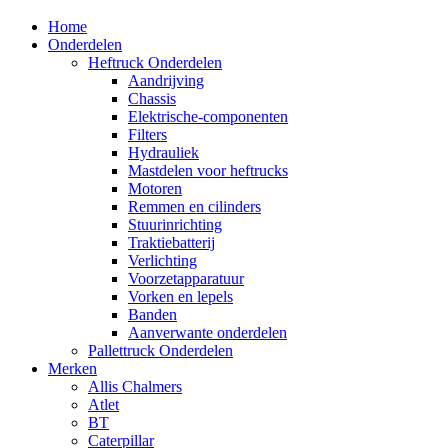
Home
Onderdelen
Heftruck Onderdelen
Aandrijving
Chassis
Elektrische-componenten
Filters
Hydrauliek
Mastdelen voor heftrucks
Motoren
Remmen en cilinders
Stuurinrichting
Traktiebatterij
Verlichting
Voorzetapparatuur
Vorken en lepels
Banden
Aanverwante onderdelen
Pallettruck Onderdelen
Merken
Allis Chalmers
Atlet
BT
Caterpillar