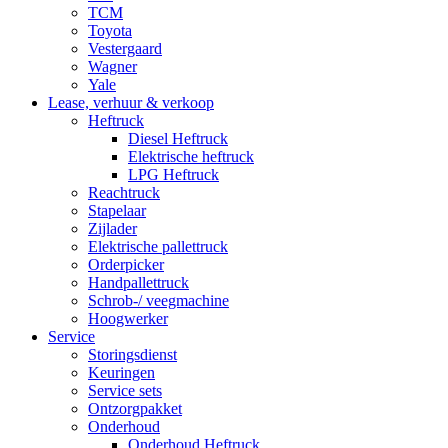
TCM
Toyota
Vestergaard
Wagner
Yale
Lease, verhuur & verkoop
Heftruck
Diesel Heftruck
Elektrische heftruck
LPG Heftruck
Reachtruck
Stapelaar
Zijlader
Elektrische pallettruck
Orderpicker
Handpallettruck
Schrob-/ veegmachine
Hoogwerker
Service
Storingsdienst
Keuringen
Service sets
Ontzorgpakket
Onderhoud
Onderhoud Heftruck