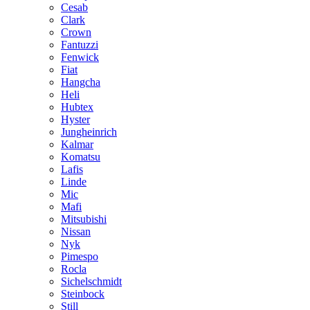
Cesab
Clark
Crown
Fantuzzi
Fenwick
Fiat
Hangcha
Heli
Hubtex
Hyster
Jungheinrich
Kalmar
Komatsu
Lafis
Linde
Mic
Mafi
Mitsubishi
Nissan
Nyk
Pimespo
Rocla
Sichelschmidt
Steinbock
Still