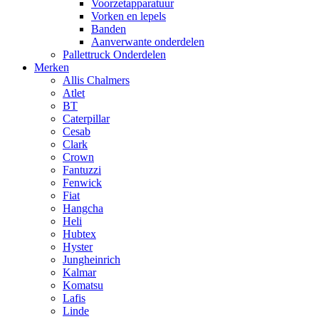
Voorzetapparatuur
Vorken en lepels
Banden
Aanverwante onderdelen
Pallettruck Onderdelen
Merken
Allis Chalmers
Atlet
BT
Caterpillar
Cesab
Clark
Crown
Fantuzzi
Fenwick
Fiat
Hangcha
Heli
Hubtex
Hyster
Jungheinrich
Kalmar
Komatsu
Lafis
Linde