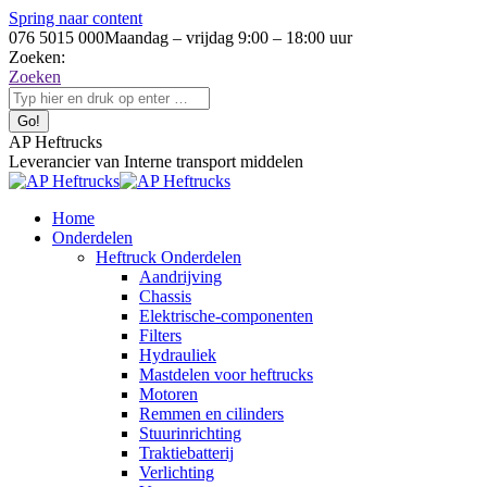
Spring naar content
076 5015 000
Maandag – vrijdag 9:00 – 18:00 uur
Zoeken:
Zoeken
AP Heftrucks
Leverancier van Interne transport middelen
Home
Onderdelen
Heftruck Onderdelen
Aandrijving
Chassis
Elektrische-componenten
Filters
Hydrauliek
Mastdelen voor heftrucks
Motoren
Remmen en cilinders
Stuurinrichting
Traktiebatterij
Verlichting