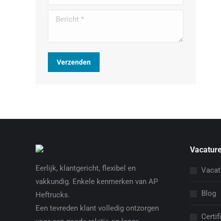
Bericht *
Verzenden
Vacature
Eerlijk, klantgericht, flexibel en
Vacat
vakkundig. Enkele kenmerken van AP
Blog
Heftrucks.
Een tevreden klant volledig ontzorgen
Certif