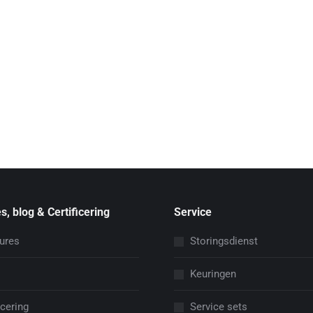
s, blog & Certificering
Service
ures
Storingsdienst
Keuringen
icering
Service sets