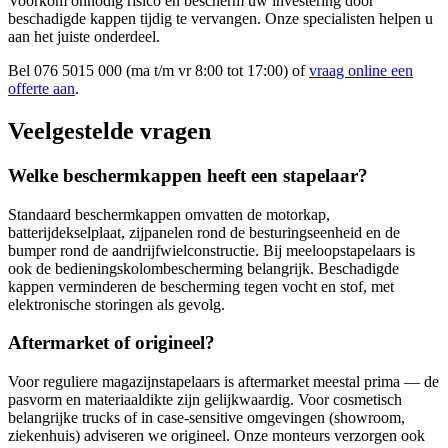
Voorkom onnodig risico en bescherm uw investering door
beschadigde kappen tijdig te vervangen. Onze specialisten helpen u
aan het juiste onderdeel.
Bel 076 5015 000 (ma t/m vr 8:00 tot 17:00) of
vraag online een
offerte aan
.
Veelgestelde vragen
Welke beschermkappen heeft een stapelaar?
Standaard beschermkappen omvatten de motorkap,
batterijdekselplaat, zijpanelen rond de besturingseenheid en de
bumper rond de aandrijfwielconstructie. Bij meeloopstapelaars is
ook de bedieningskolombescherming belangrijk. Beschadigde
kappen verminderen de bescherming tegen vocht en stof, met
elektronische storingen als gevolg.
Aftermarket of origineel?
Voor reguliere magazijnstapelaars is aftermarket meestal prima — de
pasvorm en materiaaldikte zijn gelijkwaardig. Voor cosmetisch
belangrijke trucks of in case-sensitive omgevingen (showroom,
ziekenhuis) adviseren we origineel. Onze monteurs verzorgen ook