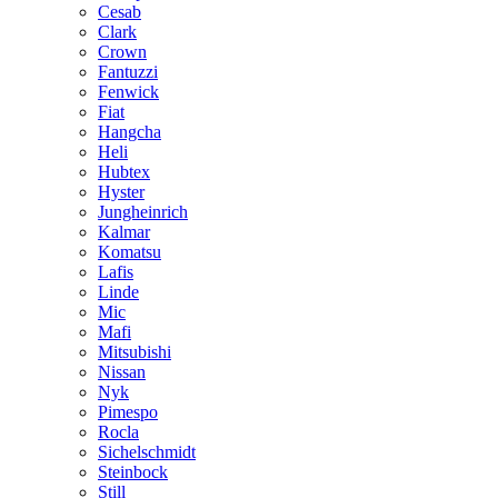
Cesab
Clark
Crown
Fantuzzi
Fenwick
Fiat
Hangcha
Heli
Hubtex
Hyster
Jungheinrich
Kalmar
Komatsu
Lafis
Linde
Mic
Mafi
Mitsubishi
Nissan
Nyk
Pimespo
Rocla
Sichelschmidt
Steinbock
Still