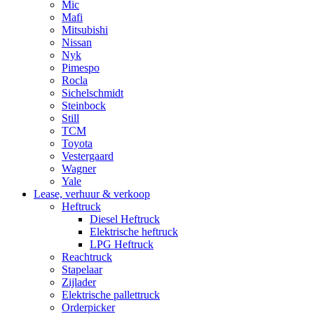
Mic
Mafi
Mitsubishi
Nissan
Nyk
Pimespo
Rocla
Sichelschmidt
Steinbock
Still
TCM
Toyota
Vestergaard
Wagner
Yale
Lease, verhuur & verkoop
Heftruck
Diesel Heftruck
Elektrische heftruck
LPG Heftruck
Reachtruck
Stapelaar
Zijlader
Elektrische pallettruck
Orderpicker