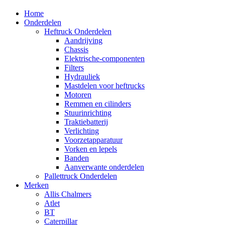
Home
Onderdelen
Heftruck Onderdelen
Aandrijving
Chassis
Elektrische-componenten
Filters
Hydrauliek
Mastdelen voor heftrucks
Motoren
Remmen en cilinders
Stuurinrichting
Traktiebatterij
Verlichting
Voorzetapparatuur
Vorken en lepels
Banden
Aanverwante onderdelen
Pallettruck Onderdelen
Merken
Allis Chalmers
Atlet
BT
Caterpillar