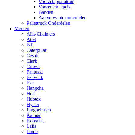
Voorzetapparatuur
Vorken en lepels
Banden
Aanverwante onderdelen
Pallettruck Onderdelen
Merken
Allis Chalmers
Atlet
BT
Caterpillar
Cesab
Clark
Crown
Fantuzzi
Fenwick
Fiat
Hangcha
Heli
Hubtex
Hyster
Jungheinrich
Kalmar
Komatsu
Lafis
Linde