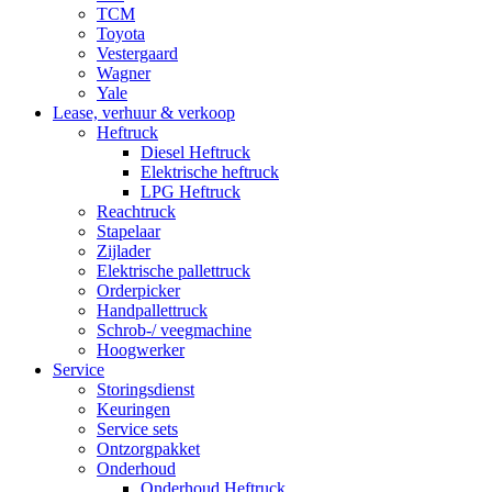
TCM
Toyota
Vestergaard
Wagner
Yale
Lease, verhuur & verkoop
Heftruck
Diesel Heftruck
Elektrische heftruck
LPG Heftruck
Reachtruck
Stapelaar
Zijlader
Elektrische pallettruck
Orderpicker
Handpallettruck
Schrob-/ veegmachine
Hoogwerker
Service
Storingsdienst
Keuringen
Service sets
Ontzorgpakket
Onderhoud
Onderhoud Heftruck