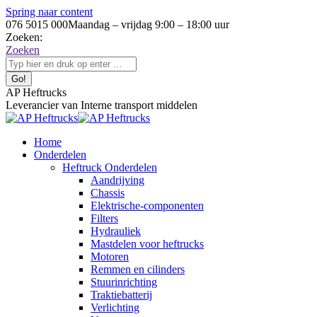
Spring naar content
076 5015 000
Maandag – vrijdag 9:00 – 18:00 uur
Zoeken:
Zoeken
AP Heftrucks
Leverancier van Interne transport middelen
Home
Onderdelen
Heftruck Onderdelen
Aandrijving
Chassis
Elektrische-componenten
Filters
Hydrauliek
Mastdelen voor heftrucks
Motoren
Remmen en cilinders
Stuurinrichting
Traktiebatterij
Verlichting