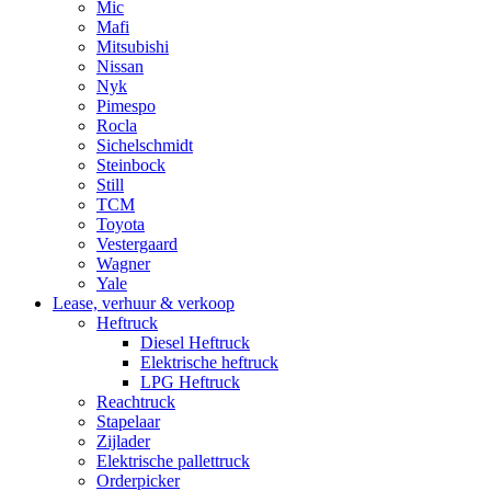
Mic
Mafi
Mitsubishi
Nissan
Nyk
Pimespo
Rocla
Sichelschmidt
Steinbock
Still
TCM
Toyota
Vestergaard
Wagner
Yale
Lease, verhuur & verkoop
Heftruck
Diesel Heftruck
Elektrische heftruck
LPG Heftruck
Reachtruck
Stapelaar
Zijlader
Elektrische pallettruck
Orderpicker