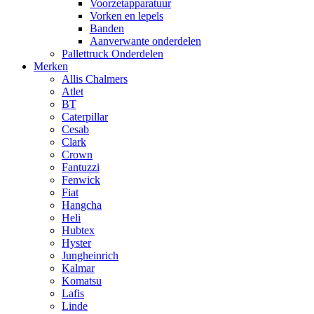
Voorzetapparatuur
Vorken en lepels
Banden
Aanverwante onderdelen
Pallettruck Onderdelen
Merken
Allis Chalmers
Atlet
BT
Caterpillar
Cesab
Clark
Crown
Fantuzzi
Fenwick
Fiat
Hangcha
Heli
Hubtex
Hyster
Jungheinrich
Kalmar
Komatsu
Lafis
Linde