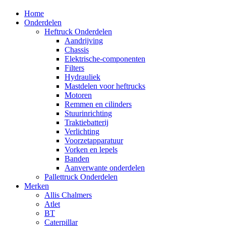
Home
Onderdelen
Heftruck Onderdelen
Aandrijving
Chassis
Elektrische-componenten
Filters
Hydrauliek
Mastdelen voor heftrucks
Motoren
Remmen en cilinders
Stuurinrichting
Traktiebatterij
Verlichting
Voorzetapparatuur
Vorken en lepels
Banden
Aanverwante onderdelen
Pallettruck Onderdelen
Merken
Allis Chalmers
Atlet
BT
Caterpillar