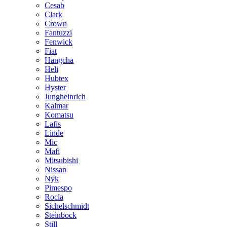
Cesab
Clark
Crown
Fantuzzi
Fenwick
Fiat
Hangcha
Heli
Hubtex
Hyster
Jungheinrich
Kalmar
Komatsu
Lafis
Linde
Mic
Mafi
Mitsubishi
Nissan
Nyk
Pimespo
Rocla
Sichelschmidt
Steinbock
Still