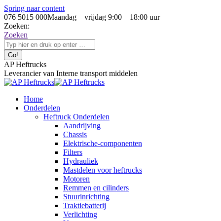
Spring naar content
076 5015 000
Maandag – vrijdag 9:00 – 18:00 uur
Zoeken:
Zoeken
AP Heftrucks
Leverancier van Interne transport middelen
Home
Onderdelen
Heftruck Onderdelen
Aandrijving
Chassis
Elektrische-componenten
Filters
Hydrauliek
Mastdelen voor heftrucks
Motoren
Remmen en cilinders
Stuurinrichting
Traktiebatterij
Verlichting