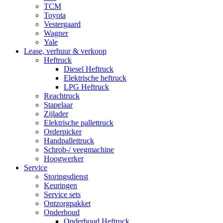
TCM
Toyota
Vestergaard
Wagner
Yale
Lease, verhuur & verkoop
Heftruck
Diesel Heftruck
Elektrische heftruck
LPG Heftruck
Reachtruck
Stapelaar
Zijlader
Elektrische pallettruck
Orderpicker
Handpallettruck
Schrob-/ veegmachine
Hoogwerker
Service
Storingsdienst
Keuringen
Service sets
Ontzorgpakket
Onderhoud
Onderhoud Heftruck