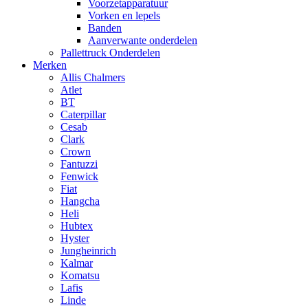
Voorzetapparatuur
Vorken en lepels
Banden
Aanverwante onderdelen
Pallettruck Onderdelen
Merken
Allis Chalmers
Atlet
BT
Caterpillar
Cesab
Clark
Crown
Fantuzzi
Fenwick
Fiat
Hangcha
Heli
Hubtex
Hyster
Jungheinrich
Kalmar
Komatsu
Lafis
Linde