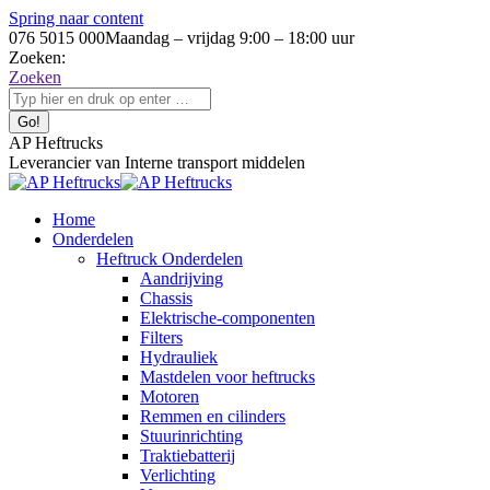
Spring naar content
076 5015 000
Maandag – vrijdag 9:00 – 18:00 uur
Zoeken:
Zoeken
AP Heftrucks
Leverancier van Interne transport middelen
Home
Onderdelen
Heftruck Onderdelen
Aandrijving
Chassis
Elektrische-componenten
Filters
Hydrauliek
Mastdelen voor heftrucks
Motoren
Remmen en cilinders
Stuurinrichting
Traktiebatterij
Verlichting