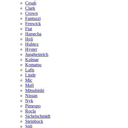
Cesab
Clark
Crown
Fantuzzi
Fenwick
Fiat
Hangcha
Heli
Hubtex
Hyster
Jungheinrich
Kalmar
Komatsu
Lafis
Linde
Mic
Mafi
Mitsubishi
Nissan
Nyk
Pimespo
Rocla
Sichelschmidt
Steinbock
Still