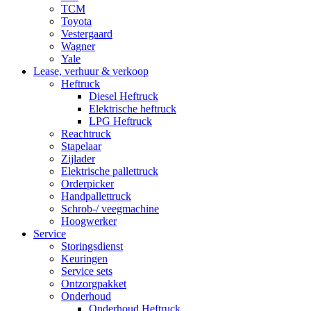
TCM
Toyota
Vestergaard
Wagner
Yale
Lease, verhuur & verkoop
Heftruck
Diesel Heftruck
Elektrische heftruck
LPG Heftruck
Reachtruck
Stapelaar
Zijlader
Elektrische pallettruck
Orderpicker
Handpallettruck
Schrob-/ veegmachine
Hoogwerker
Service
Storingsdienst
Keuringen
Service sets
Ontzorgpakket
Onderhoud
Onderhoud Heftruck