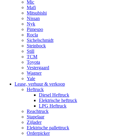
Mic
Mafi
Mitsubishi
Nissan
Nyk
Pimespo
Rocla
Sichelschmidt
Steinbock
Still
TCM
Toyota
Vestergaard
Wagner
Yale
Lease, verhuur & verkoop
Heftruck
Diesel Heftruck
Elektrische heftruck
LPG Heftruck
Reachtruck
Stapelaar
Zijlader
Elektrische pallettruck
Orderpicker