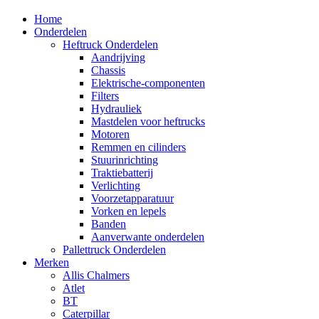
Home
Onderdelen
Heftruck Onderdelen
Aandrijving
Chassis
Elektrische-componenten
Filters
Hydrauliek
Mastdelen voor heftrucks
Motoren
Remmen en cilinders
Stuurinrichting
Traktiebatterij
Verlichting
Voorzetapparatuur
Vorken en lepels
Banden
Aanverwante onderdelen
Pallettruck Onderdelen
Merken
Allis Chalmers
Atlet
BT
Caterpillar