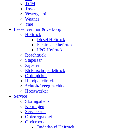
TCM
Toyota
Vestergaard
Wagner
Yale
Lease, verhuur & verkoop
Heftruck
Diesel Heftruck
Elektrische heftruck
LPG Heftruck
Reachtruck
Stapelaar
Zijlader
Elektrische pallettruck
Orderpicker
Handpallettruck
Schrob-/ veegmachine
Hoogwerker
Service
Storingsdienst
Keuringen
Service sets
Ontzorgpakket
Onderhoud
Onderhoud Heftruck