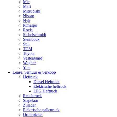
Mic
Mafi
Mitsubishi
Nissan
Nyk
Pimespo
Rocla
Sichelschmidt
Steinbock
Still
TCM
Toyota
Vestergaard
Wagner
Yale
Lease, verhuur & verkoop
Heftruck
Diesel Heftruck
Elektrische heftruck
LPG Heftruck
Reachtruck
Stapelaar
Zijlader
Elektrische pallettruck
Orderpicker