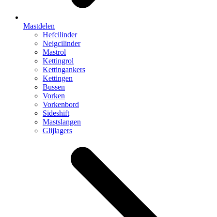
Mastdelen
Hefcilinder
Neigcilinder
Mastrol
Kettingrol
Kettingankers
Kettingen
Bussen
Vorken
Vorkenbord
Sideshift
Mastslangen
Glijlagers