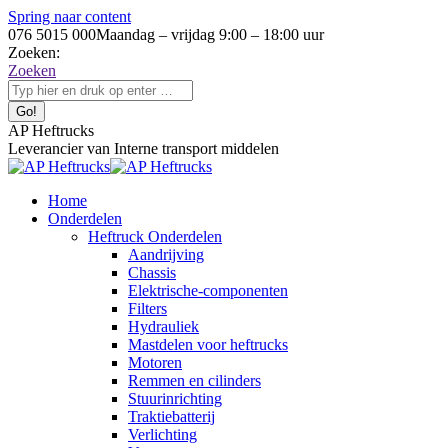
Spring naar content
076 5015 000
Maandag – vrijdag 9:00 – 18:00 uur
Zoeken:
Zoeken
AP Heftrucks
Leverancier van Interne transport middelen
Home
Onderdelen
Heftruck Onderdelen
Aandrijving
Chassis
Elektrische-componenten
Filters
Hydrauliek
Mastdelen voor heftrucks
Motoren
Remmen en cilinders
Stuurinrichting
Traktiebatterij
Verlichting