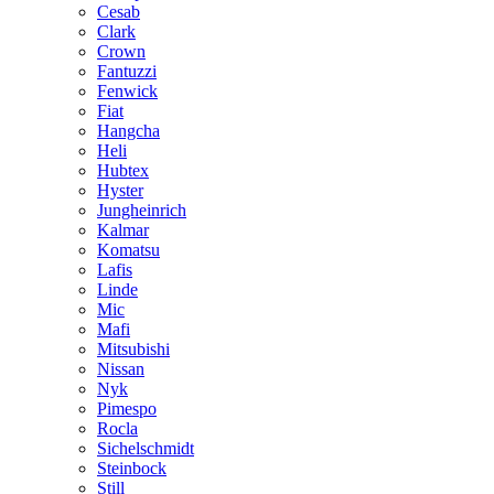
Cesab
Clark
Crown
Fantuzzi
Fenwick
Fiat
Hangcha
Heli
Hubtex
Hyster
Jungheinrich
Kalmar
Komatsu
Lafis
Linde
Mic
Mafi
Mitsubishi
Nissan
Nyk
Pimespo
Rocla
Sichelschmidt
Steinbock
Still