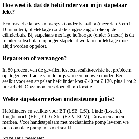
Hoe weet ik dat de hefcilinder van mijn stapelaar
lekt?
Een mast die langzaam wegzakt onder belasting (meer dan 5 cm in
10 minuten), olielekkage rond de zuigerstang of olie op de
cilinderbuis. Bij stapelaars met lage hefhoogte (onder 3 meter) is dit
minder kritisch dan bij hoger stapelend werk, maar lekkage moet
altijd worden opgelost.
Repareren of vervangen?
In 80 procent van de gevallen lost een sealkit-revisie het probleem
op, tegen een fractie van de prijs van een nieuwe cilinder. Een
sealkit voor een stapelaar-hefcilinder kost € 40 tot € 120, plus 1 tot 2
uur arbeid. Onze monteurs doen dit op locatie.
Welke stapelaarmerken ondersteunen jullie?
Hefcilinders en sealkits voor BT (LSE, LSI), Linde (L-serie),
Jungheinrich (EJC, EJD), Still (EXV, EGV), Crown en andere
merken. Voor handstapelaars met mechanische pomp leveren we
ook complete pompunits met sealkit.
Stapelaar Onderdelen