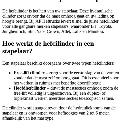
De hefcilinder is het hart van uw stapelaar. Deze hydraulische
cilinder zorgt ervoor dat de mast omhoog gaat en uw lading op
hoogte brengt. Bij AP Heftrucks levert u snel de juiste hefcilinder
voor alle gangbare merken stapelaars, waaronder BT, Toyota,
Jungheinrich, Still, Yale, Crown, Atlet, Lafis en Manitou.
Hoe werkt de hefcilinder in een
stapelaar?
Een stapelaar beschikt doorgaans over twee typen hefcilinders:
Free-lift cilinder
– zorgt voor de eerste slag van de vorken
zonder dat de mast zelf omhoog gaat. Dit is essentieel voor
het werken in ruimtes met beperkte doorrijhoogte.
Hoofdhefcilinder
– duwt de mastsecties omhoog zodra de
free-lift volledig is uitgeschoven. Bij een duplex- of
triplexmast werken meerdere secties telescopisch samen.
De cilinder wordt aangedreven door de hydrauliekpomp van de
stapelaar en is ontworpen voor hefhoogtes van 2 tot 6 meter,
afhankelijk van het masttype.