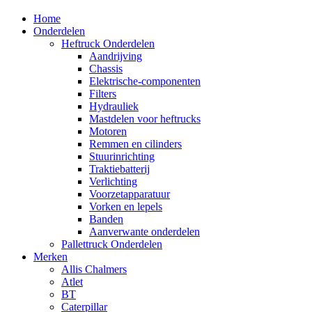
Home
Onderdelen
Heftruck Onderdelen
Aandrijving
Chassis
Elektrische-componenten
Filters
Hydrauliek
Mastdelen voor heftrucks
Motoren
Remmen en cilinders
Stuurinrichting
Traktiebatterij
Verlichting
Voorzetapparatuur
Vorken en lepels
Banden
Aanverwante onderdelen
Pallettruck Onderdelen
Merken
Allis Chalmers
Atlet
BT
Caterpillar