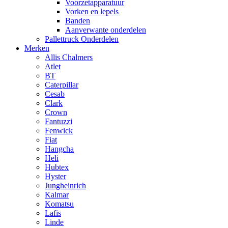
Voorzetapparatuur
Vorken en lepels
Banden
Aanverwante onderdelen
Pallettruck Onderdelen
Merken
Allis Chalmers
Atlet
BT
Caterpillar
Cesab
Clark
Crown
Fantuzzi
Fenwick
Fiat
Hangcha
Heli
Hubtex
Hyster
Jungheinrich
Kalmar
Komatsu
Lafis
Linde