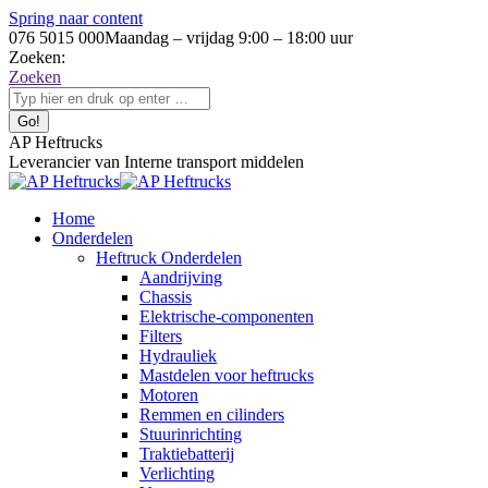
Spring naar content
076 5015 000
Maandag – vrijdag 9:00 – 18:00 uur
Zoeken:
Zoeken
AP Heftrucks
Leverancier van Interne transport middelen
Home
Onderdelen
Heftruck Onderdelen
Aandrijving
Chassis
Elektrische-componenten
Filters
Hydrauliek
Mastdelen voor heftrucks
Motoren
Remmen en cilinders
Stuurinrichting
Traktiebatterij
Verlichting