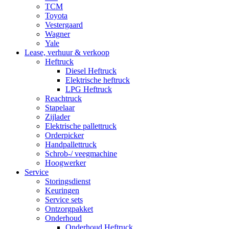
TCM
Toyota
Vestergaard
Wagner
Yale
Lease, verhuur & verkoop
Heftruck
Diesel Heftruck
Elektrische heftruck
LPG Heftruck
Reachtruck
Stapelaar
Zijlader
Elektrische pallettruck
Orderpicker
Handpallettruck
Schrob-/ veegmachine
Hoogwerker
Service
Storingsdienst
Keuringen
Service sets
Ontzorgpakket
Onderhoud
Onderhoud Heftruck