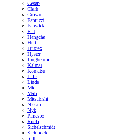
Cesab
Clark
Crown
Fantuzzi
Fenwick
Fiat
Hangcha
Heli
Hubtex
Hyster
Jungheinrich
Kalmar
Komatsu
Lafis
Linde
Mic
Mafi
Mitsubishi
Nissan
Nyk
Pimespo
Rocla
Sichelschmidt
Steinbock
Still