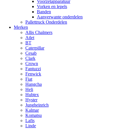
Voorzetapparatuur
Vorken en lepels
Banden
Aanverwante onderdelen
Pallettruck Onderdelen
Merken
Allis Chalmers
Atlet
BT
Caterpillar
Cesab
Clark
Crown
Fantuzzi
Fenwick
Fiat
Hangcha
Heli
Hubtex
Hyster
Jungheinrich
Kalmar
Komatsu
Lafis
Linde