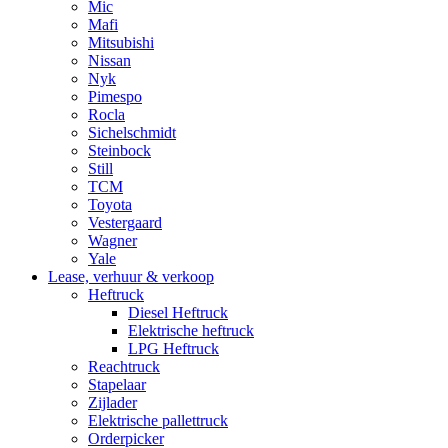
Mic
Mafi
Mitsubishi
Nissan
Nyk
Pimespo
Rocla
Sichelschmidt
Steinbock
Still
TCM
Toyota
Vestergaard
Wagner
Yale
Lease, verhuur & verkoop
Heftruck
Diesel Heftruck
Elektrische heftruck
LPG Heftruck
Reachtruck
Stapelaar
Zijlader
Elektrische pallettruck
Orderpicker