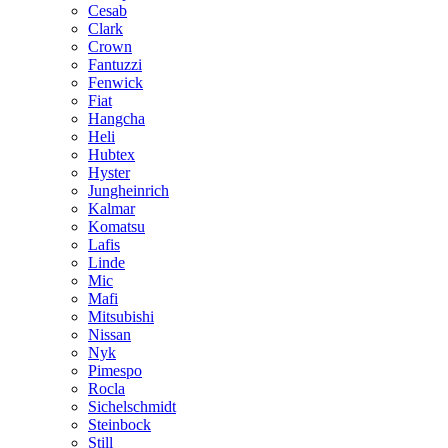
Cesab
Clark
Crown
Fantuzzi
Fenwick
Fiat
Hangcha
Heli
Hubtex
Hyster
Jungheinrich
Kalmar
Komatsu
Lafis
Linde
Mic
Mafi
Mitsubishi
Nissan
Nyk
Pimespo
Rocla
Sichelschmidt
Steinbock
Still