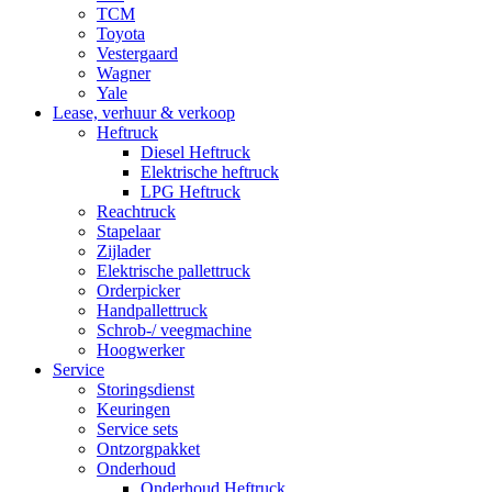
TCM
Toyota
Vestergaard
Wagner
Yale
Lease, verhuur & verkoop
Heftruck
Diesel Heftruck
Elektrische heftruck
LPG Heftruck
Reachtruck
Stapelaar
Zijlader
Elektrische pallettruck
Orderpicker
Handpallettruck
Schrob-/ veegmachine
Hoogwerker
Service
Storingsdienst
Keuringen
Service sets
Ontzorgpakket
Onderhoud
Onderhoud Heftruck