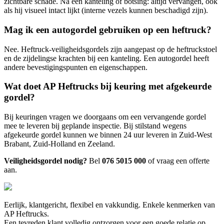
zichtbare schade. Na een kanteling of botsing: altijd vervangen, ook
als hij visueel intact lijkt (interne vezels kunnen beschadigd zijn).
Mag ik een autogordel gebruiken op een heftruck?
Nee. Heftruck-veiligheidsgordels zijn aangepast op de heftruckstoel
en de zijdelingse krachten bij een kanteling. Een autogordel heeft
andere bevestigingspunten en eigenschappen.
Wat doet AP Heftrucks bij keuring met afgekeurde
gordel?
Bij keuringen vragen we doorgaans om een vervangende gordel
mee te leveren bij geplande inspectie. Bij stilstand wegens
afgekeurde gordel kunnen we binnen 24 uur leveren in Zuid-West
Brabant, Zuid-Holland en Zeeland.
Veiligheidsgordel nodig?
Bel
076 5015 000
of vraag een offerte
aan.
Eerlijk, klantgericht, flexibel en vakkundig. Enkele kenmerken van
AP Heftrucks.
Een tevreden klant volledig ontzorgen voor een goede relatie op