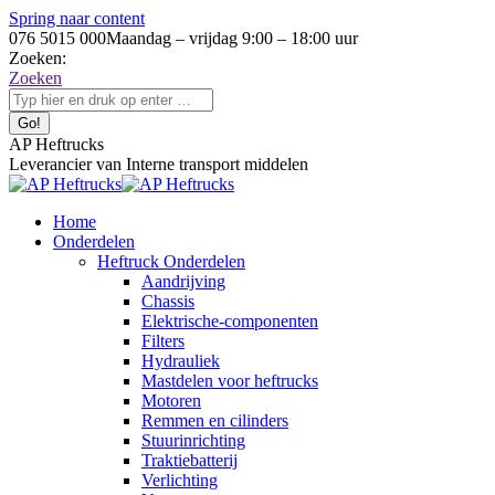
Spring naar content
076 5015 000
Maandag – vrijdag 9:00 – 18:00 uur
Zoeken:
Zoeken
AP Heftrucks
Leverancier van Interne transport middelen
Home
Onderdelen
Heftruck Onderdelen
Aandrijving
Chassis
Elektrische-componenten
Filters
Hydrauliek
Mastdelen voor heftrucks
Motoren
Remmen en cilinders
Stuurinrichting
Traktiebatterij
Verlichting