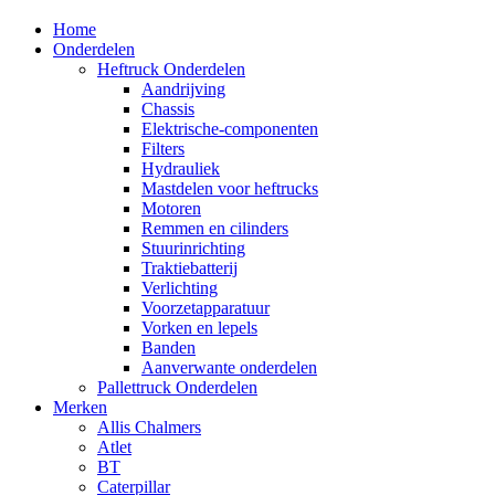
Home
Onderdelen
Heftruck Onderdelen
Aandrijving
Chassis
Elektrische-componenten
Filters
Hydrauliek
Mastdelen voor heftrucks
Motoren
Remmen en cilinders
Stuurinrichting
Traktiebatterij
Verlichting
Voorzetapparatuur
Vorken en lepels
Banden
Aanverwante onderdelen
Pallettruck Onderdelen
Merken
Allis Chalmers
Atlet
BT
Caterpillar