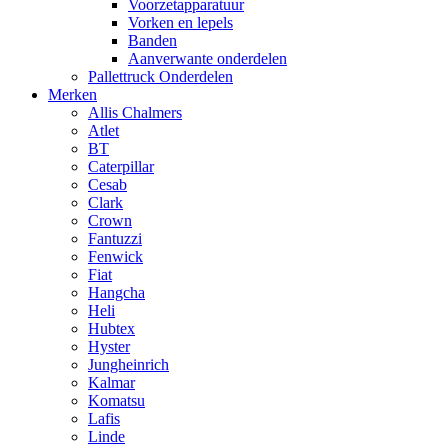
Voorzetapparatuur
Vorken en lepels
Banden
Aanverwante onderdelen
Pallettruck Onderdelen
Merken
Allis Chalmers
Atlet
BT
Caterpillar
Cesab
Clark
Crown
Fantuzzi
Fenwick
Fiat
Hangcha
Heli
Hubtex
Hyster
Jungheinrich
Kalmar
Komatsu
Lafis
Linde