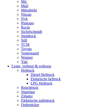
Mic
Mafi
Mitsubishi
Nissan
Nyk
Pimespo
Rocla
Sichelschmidt
Steinbock
Still
TCM
Toyota
Vestergaard
Wagner
Yale
Lease, verhuur & verkoop
Heftruck
Diesel Heftruck
Elektrische heftruck
LPG Heftruck
Reachtruck
Stapelaar
Zijlader
Elektrische pallettruck
Orderpicker