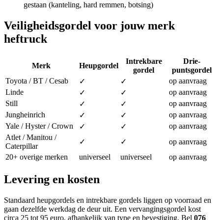
gestaan (kanteling, hard remmen, botsing)
Veiligheidsgordel voor jouw merk
heftruck
Intrekbare
Drie-
Merk
Heupgordel
gordel
puntsgordel
Toyota / BT / Cesab
op aanvraag
✓
✓
Linde
op aanvraag
✓
✓
Still
op aanvraag
✓
✓
Jungheinrich
op aanvraag
✓
✓
Yale / Hyster / Crown
op aanvraag
✓
✓
Atlet / Manitou /
✓
✓
op aanvraag
Caterpillar
20+ overige merken
universeel
universeel
op aanvraag
Levering en kosten
Standaard heupgordels en intrekbare gordels liggen op voorraad en
gaan dezelfde werkdag de deur uit. Een vervangingsgordel kost
circa 25 tot 95 euro, afhankelijk van type en bevestiging. Bel
076