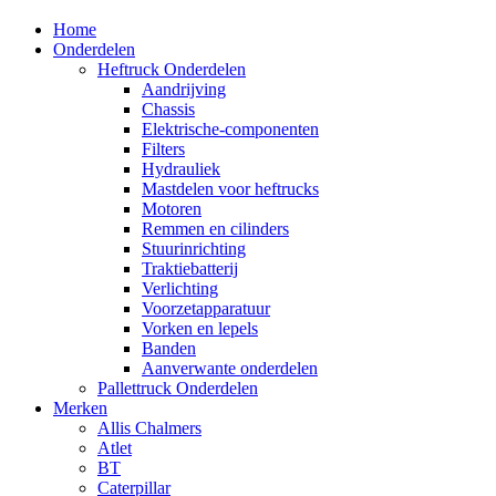
Home
Onderdelen
Heftruck Onderdelen
Aandrijving
Chassis
Elektrische-componenten
Filters
Hydrauliek
Mastdelen voor heftrucks
Motoren
Remmen en cilinders
Stuurinrichting
Traktiebatterij
Verlichting
Voorzetapparatuur
Vorken en lepels
Banden
Aanverwante onderdelen
Pallettruck Onderdelen
Merken
Allis Chalmers
Atlet
BT
Caterpillar