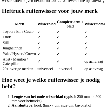
wisserbladen blijven flexibel tot -25°C. We leveren die op aanvraag.
Heftruck ruitenwisser voor jouw merk
Complete arm +
Merk
Wisserblad
Wissermotor
blad
Toyota / BT / Cesab
✓
✓
✓
Linde
✓
✓
✓
Still
✓
✓
✓
Jungheinrich
✓
✓
✓
Yale / Hyster / Crown
✓
✓
✓
Atlet / Manitou /
✓
✓
op aanvraag
Caterpillar
20+ overige merken
universeel
universeel
op aanvraag
Hoe weet je welke ruitenwisser je nodig
hebt?
Lengte van het oude wisserblad
(typisch 250 mm tot 500
mm voor heftrucks)
Aansluittype
: hook (haak), pin, side-pin, bayonet of