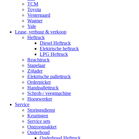
TCM
Toyota
Vestergaard
Wagner
Yale
Lease, verhuur & verkoop
Heftruck
Diesel Heftruck
Elektrische heftruck
LPG Heftruck
Reachtruck
Stapelaar
Zijlader
Elektrische pallettruck
Orderpicker
Handpallettruck
Schrob-/ veegmachine
Hoogwerker
Service
Storingsdienst
Keuringen
Service sets
Ontzorgpakket
Onderhoud
Onderhoud Heftruck