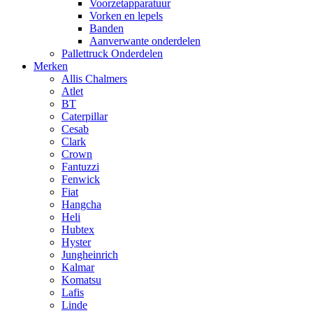
Voorzetapparatuur
Vorken en lepels
Banden
Aanverwante onderdelen
Pallettruck Onderdelen
Merken
Allis Chalmers
Atlet
BT
Caterpillar
Cesab
Clark
Crown
Fantuzzi
Fenwick
Fiat
Hangcha
Heli
Hubtex
Hyster
Jungheinrich
Kalmar
Komatsu
Lafis
Linde