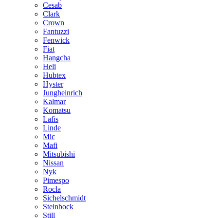
Cesab
Clark
Crown
Fantuzzi
Fenwick
Fiat
Hangcha
Heli
Hubtex
Hyster
Jungheinrich
Kalmar
Komatsu
Lafis
Linde
Mic
Mafi
Mitsubishi
Nissan
Nyk
Pimespo
Rocla
Sichelschmidt
Steinbock
Still