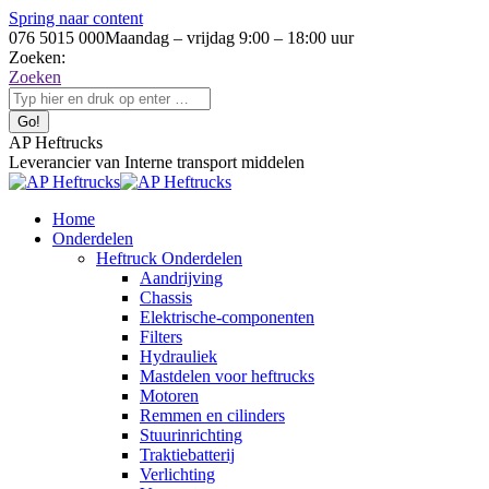
Spring naar content
076 5015 000
Maandag – vrijdag 9:00 – 18:00 uur
Zoeken:
Zoeken
AP Heftrucks
Leverancier van Interne transport middelen
Home
Onderdelen
Heftruck Onderdelen
Aandrijving
Chassis
Elektrische-componenten
Filters
Hydrauliek
Mastdelen voor heftrucks
Motoren
Remmen en cilinders
Stuurinrichting
Traktiebatterij
Verlichting