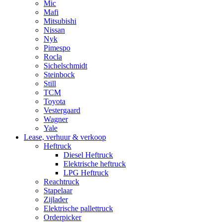
Mic
Mafi
Mitsubishi
Nissan
Nyk
Pimespo
Rocla
Sichelschmidt
Steinbock
Still
TCM
Toyota
Vestergaard
Wagner
Yale
Lease, verhuur & verkoop
Heftruck
Diesel Heftruck
Elektrische heftruck
LPG Heftruck
Reachtruck
Stapelaar
Zijlader
Elektrische pallettruck
Orderpicker