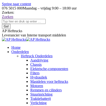
Spring naar content
076 5015 000
Maandag – vrijdag 9:00 – 18:00 uur
Zoeken:
Zoeken
AP Heftrucks
Leverancier van Interne transport middelen
Home
Onderdelen
Heftruck Onderdelen
Aandrijving
Chassis
Elektrische-componenten
Filters
Hydrauliek
Mastdelen voor heftrucks
Motoren
Remmen en cilinders
Stuurinrichting
Traktiebatterij
Verlichting