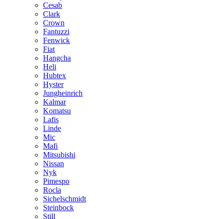
Cesab
Clark
Crown
Fantuzzi
Fenwick
Fiat
Hangcha
Heli
Hubtex
Hyster
Jungheinrich
Kalmar
Komatsu
Lafis
Linde
Mic
Mafi
Mitsubishi
Nissan
Nyk
Pimespo
Rocla
Sichelschmidt
Steinbock
Still