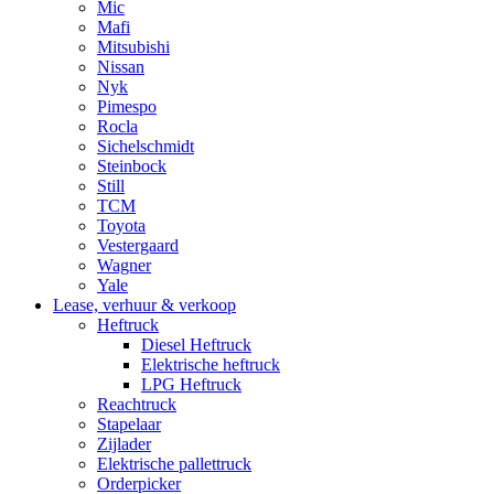
Mic
Mafi
Mitsubishi
Nissan
Nyk
Pimespo
Rocla
Sichelschmidt
Steinbock
Still
TCM
Toyota
Vestergaard
Wagner
Yale
Lease, verhuur & verkoop
Heftruck
Diesel Heftruck
Elektrische heftruck
LPG Heftruck
Reachtruck
Stapelaar
Zijlader
Elektrische pallettruck
Orderpicker