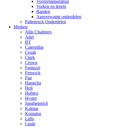
Voorzetapparatuur
Vorken en lepels
Banden
Aanverwante onderdelen
Pallettruck Onderdelen
Merken
Allis Chalmers
Atlet
BT
Caterpillar
Cesab
Clark
Crown
Fantuzzi
Fenwick
Fiat
Hangcha
Heli
Hubtex
Hyster
Jungheinrich
Kalmar
Komatsu
Lafis
Linde