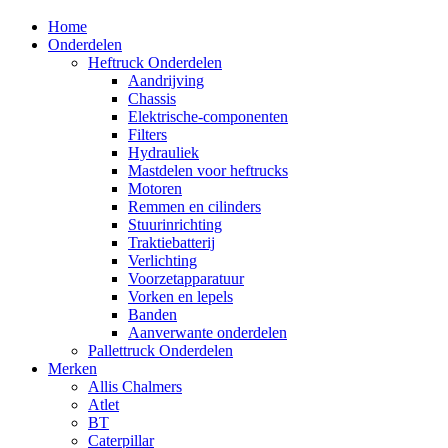
Home
Onderdelen
Heftruck Onderdelen
Aandrijving
Chassis
Elektrische-componenten
Filters
Hydrauliek
Mastdelen voor heftrucks
Motoren
Remmen en cilinders
Stuurinrichting
Traktiebatterij
Verlichting
Voorzetapparatuur
Vorken en lepels
Banden
Aanverwante onderdelen
Pallettruck Onderdelen
Merken
Allis Chalmers
Atlet
BT
Caterpillar