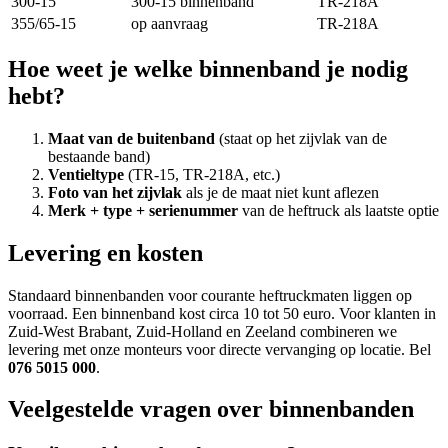
300-15
300-15 binnenband
TR-218A
355/65-15
op aanvraag
TR-218A
Hoe weet je welke binnenband je nodig
hebt?
Maat van de buitenband
(staat op het zijvlak van de
bestaande band)
Ventieltype
(TR-15, TR-218A, etc.)
Foto van het zijvlak
als je de maat niet kunt aflezen
Merk + type + serienummer
van de heftruck als laatste optie
Levering en kosten
Standaard binnenbanden voor courante heftruckmaten liggen op
voorraad. Een binnenband kost circa 10 tot 50 euro. Voor klanten in
Zuid-West Brabant, Zuid-Holland en Zeeland combineren we
levering met onze monteurs voor directe vervanging op locatie. Bel
076 5015 000
.
Veelgestelde vragen over binnenbanden