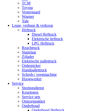
TCM
Toyota
Vestergaard
Wagner
Yale
Lease, verhuur & verkoop
Heftruck
Diesel Heftruck
Elektrische heftruck
LPG Heftruck
Reachtruck
Stapelaar
Zijlader
Elektrische pallettruck
Orderpicker
Handpallettruck
Schrob-/ veegmachine
Hoogwerker
Service
Storingsdienst
Keuringen
Service sets
Ontzorgpakket
Onderhoud
Onderhoud Heftruck