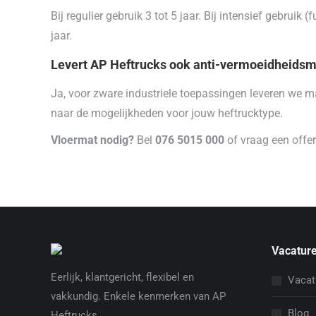
Bij regulier gebruik 3 tot 5 jaar. Bij intensief gebruik 
jaar.
Levert AP Heftrucks ook anti-vermoeidheidsm
Ja, voor zware industriele toepassingen leveren we m
naar de mogelijkheden voor jouw heftrucktype.
Vloermat nodig?
Bel
076 5015 000
of vraag een offer
Vacature
Eerlijk, klantgericht, flexibel en
Vacat
vakkundig. Enkele kenmerken van AP
Blog
Heftrucks.