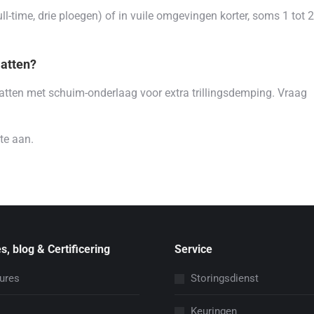
(full-time, drie ploegen) of in vuile omgevingen korter, soms 1 tot 2
atten?
atten met schuim-onderlaag voor extra trillingsdemping. Vraag
te aan.
s, blog & Certificering
Service
ures
Storingsdienst
Keuringen