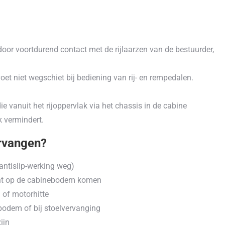
door voortdurend contact met de rijlaarzen van de bestuurder,
voet niet wegschiet bij bediening van rij- en rempedalen.
e vanuit het rijoppervlak via het chassis in de cabine
 vermindert.
rvangen?
(antislip-werking weg)
cht op de cabinebodem komen
 of motorhitte
odem of bij stoelvervanging
ijn