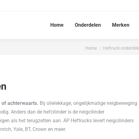
Home
Onderdelen
Merken
Je bent hier:
Home
Heftruck onderdel
en
- of achterwaarts.
Bij olielekkage, ongelijkmatige neigbeweging
nodig. Anders dan de hefcilinder is de neigcilinder
gen als het terugzetten aan. AP Heftrucks levert neigcilinders
nrich, Yale, BT, Crown en meer.