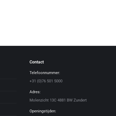
Contact
Telefoonnummer:
+31 (0)76 501 5000
Adres:
Molenzicht 13C 4881 BW Zundert
Openingstijden: