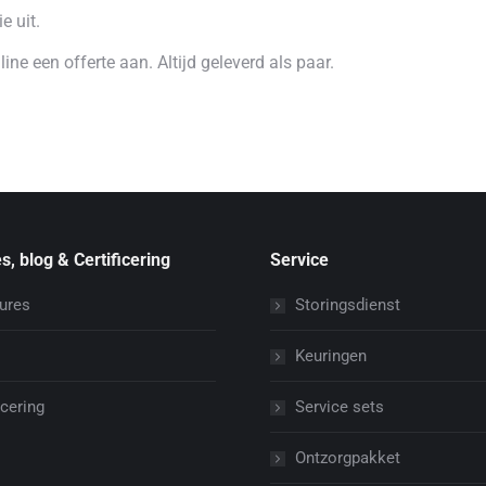
e uit.
ine een offerte aan. Altijd geleverd als paar.
s, blog & Certificering
Service
ures
Storingsdienst
Keuringen
icering
Service sets
Ontzorgpakket