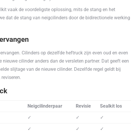
alkit vaak de voordeligste oplossing, mits de stang en het
n we dat de stang van neigcilinders door de bidirectionele werking
 vervangen
vervangen. Cilinders op dezelfde heftruck zijn even oud en even
e nieuwe cilinder anders dan de versleten partner. Dat geeft een
lde slijtage van de nieuwe cilinder. Dezelfde regel geldt bij
k reviseren.
uck
Neigcilinderpaar
Revisie
Sealkit los
✓
✓
✓
✓
✓
✓