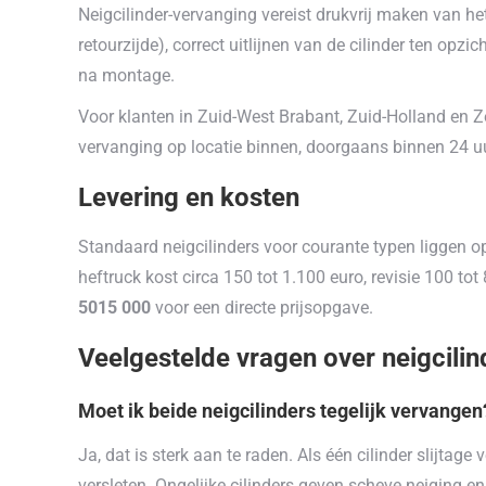
Neigcilinder-vervanging vereist drukvrij maken van h
retourzijde), correct uitlijnen van de cilinder ten op
na montage.
Voor klanten in Zuid-West Brabant, Zuid-Holland en 
vervanging op locatie binnen, doorgaans binnen 24 uur
Levering en kosten
Standaard neigcilinders voor courante typen liggen o
heftruck kost circa 150 tot 1.100 euro, revisie 100 tot
5015 000
voor een directe prijsopgave.
Veelgestelde vragen over neigcilin
Moet ik beide neigcilinders tegelijk vervangen
Ja, dat is sterk aan te raden. Als één cilinder slijtag
versleten. Ongelijke cilinders geven scheve neiging en