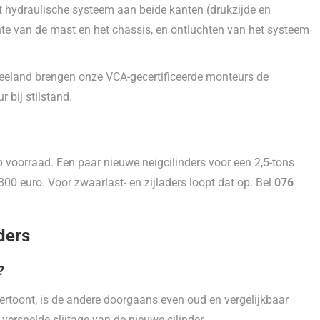
et hydraulische systeem aan beide kanten (drukzijde en
zichte van de mast en het chassis, en ontluchten van het systeem
Zeeland brengen onze VCA-gecertificeerde monteurs de
 bij stilstand.
p voorraad. Een paar nieuwe neigcilinders voor een 2,5-tons
 800 euro. Voor zwaarlast- en zijladers loopt dat op. Bel
076
ders
?
e vertoont, is de andere doorgaans even oud en vergelijkbaar
 versnelde slijtage van de nieuwe cilinder.