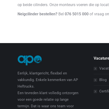
op beide cilinders. Onze monteurs voeren die op locati
Neigcilinder bestellen?
Bel
076 5015 000
of vraag onl
Vacature
Vacat
Eerlijk, klantgericht, flexibel en
Blog
vakkundig. Enkele kenmerken van AP
Heftrucks.
Certif
Een tevreden klant volledig ontzorgen
voor een goede relatie op lange
termijn. Dat is waar ons team voor