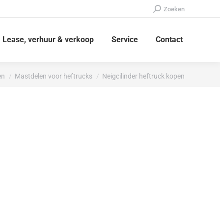
Zoeken:
Zoeken
Lease, verhuur & verkoop
Service
Contact
en
Mastdelen voor heftrucks
Neigcilinder heftruck kopen