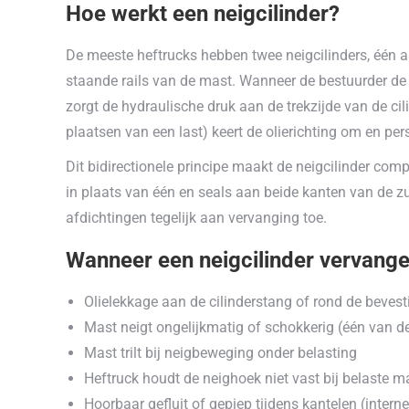
Hoe werkt een neigcilinder?
De meeste heftrucks hebben twee neigcilinders, één a
staande rails van de mast. Wanneer de bestuurder de ma
zorgt de hydraulische druk aan de trekzijde van de ci
plaatsen van een last) keert de olierichting om en per
Dit bidirectionele principe maakt de neigcilinder comp
in plaats van één en seals aan beide kanten van de zui
afdichtingen tegelijk aan vervanging toe.
Wanneer een neigcilinder vervange
Olielekkage aan de cilinderstang of rond de beves
Mast neigt ongelijkmatig of schokkerig (één van de
Mast trilt bij neigbeweging onder belasting
Heftruck houdt de neighoek niet vast bij belaste m
Hoorbaar gefluit of gepiep tijdens kantelen (intern