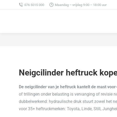
076 5015 000
Maandag – vrijdag 9:00 – 18:00 uur
Neigcilinder heftruck kop
De neigcilinder van je heftruck kantelt de mast voor
of trillingen onder belasting is vervanging of revisie 
dubbelwerkend: hydraulische druk stuurt zowel het nei
voor 35+ heftruckmerken: Toyota, Linde, Still, Junghei