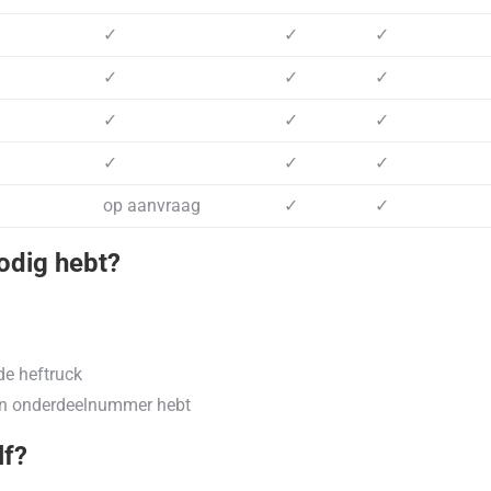
✓
✓
✓
✓
✓
✓
✓
✓
✓
✓
✓
✓
op aanvraag
✓
✓
nodig hebt?
e heftruck
en onderdeelnummer hebt
lf?