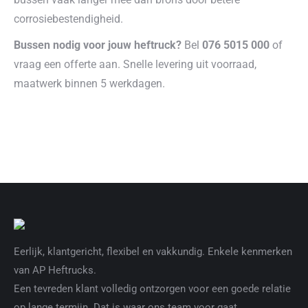
corrosiebestendigheid.
Bussen nodig voor jouw heftruck?
Bel
076 5015 000
of
vraag een offerte aan. Snelle levering uit voorraad,
maatwerk binnen 5 werkdagen.
Eerlijk, klantgericht, flexibel en vakkundig. Enkele kenmerken
van AP Heftrucks.
Een tevreden klant volledig ontzorgen voor een goede relatie
op lange termijn. Dat is waar ons team voor gaat.