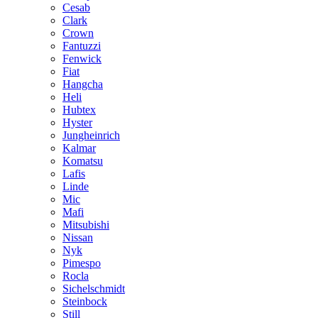
Cesab
Clark
Crown
Fantuzzi
Fenwick
Fiat
Hangcha
Heli
Hubtex
Hyster
Jungheinrich
Kalmar
Komatsu
Lafis
Linde
Mic
Mafi
Mitsubishi
Nissan
Nyk
Pimespo
Rocla
Sichelschmidt
Steinbock
Still