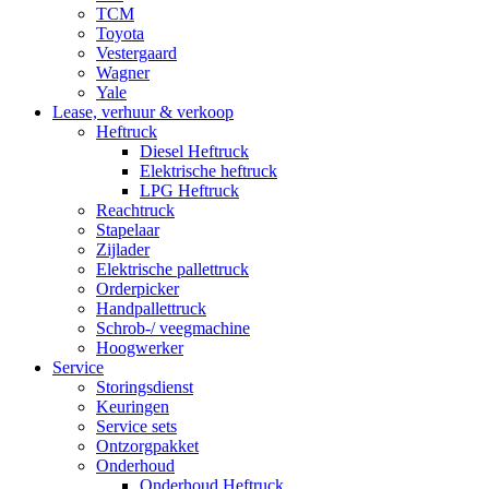
TCM
Toyota
Vestergaard
Wagner
Yale
Lease, verhuur & verkoop
Heftruck
Diesel Heftruck
Elektrische heftruck
LPG Heftruck
Reachtruck
Stapelaar
Zijlader
Elektrische pallettruck
Orderpicker
Handpallettruck
Schrob-/ veegmachine
Hoogwerker
Service
Storingsdienst
Keuringen
Service sets
Ontzorgpakket
Onderhoud
Onderhoud Heftruck