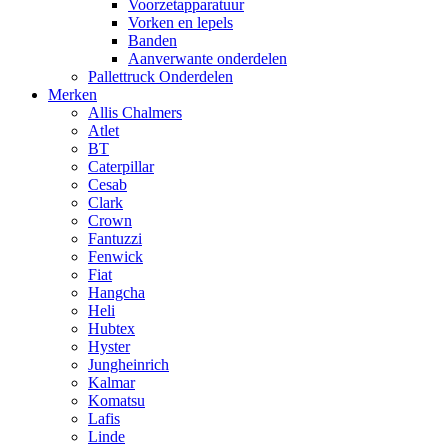
Voorzetapparatuur
Vorken en lepels
Banden
Aanverwante onderdelen
Pallettruck Onderdelen
Merken
Allis Chalmers
Atlet
BT
Caterpillar
Cesab
Clark
Crown
Fantuzzi
Fenwick
Fiat
Hangcha
Heli
Hubtex
Hyster
Jungheinrich
Kalmar
Komatsu
Lafis
Linde