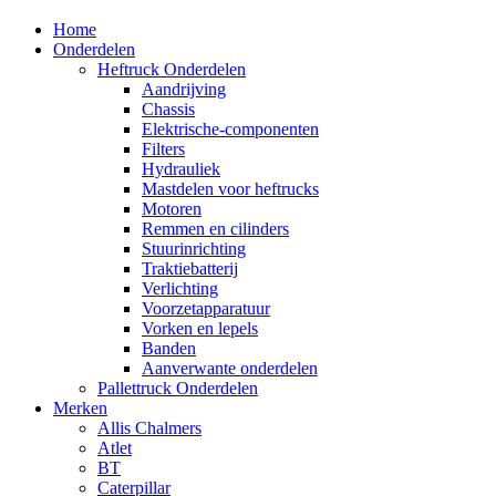
Home
Onderdelen
Heftruck Onderdelen
Aandrijving
Chassis
Elektrische-componenten
Filters
Hydrauliek
Mastdelen voor heftrucks
Motoren
Remmen en cilinders
Stuurinrichting
Traktiebatterij
Verlichting
Voorzetapparatuur
Vorken en lepels
Banden
Aanverwante onderdelen
Pallettruck Onderdelen
Merken
Allis Chalmers
Atlet
BT
Caterpillar