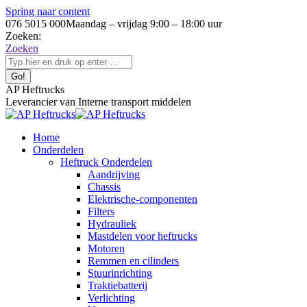
Spring naar content
076 5015 000
Maandag – vrijdag 9:00 – 18:00 uur
Zoeken:
Zoeken
AP Heftrucks
Leverancier van Interne transport middelen
Home
Onderdelen
Heftruck Onderdelen
Aandrijving
Chassis
Elektrische-componenten
Filters
Hydrauliek
Mastdelen voor heftrucks
Motoren
Remmen en cilinders
Stuurinrichting
Traktiebatterij
Verlichting