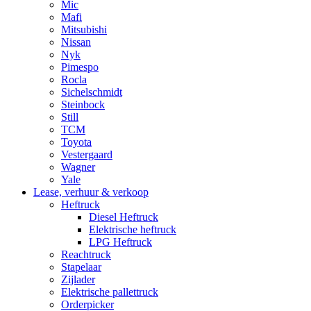
Mic
Mafi
Mitsubishi
Nissan
Nyk
Pimespo
Rocla
Sichelschmidt
Steinbock
Still
TCM
Toyota
Vestergaard
Wagner
Yale
Lease, verhuur & verkoop
Heftruck
Diesel Heftruck
Elektrische heftruck
LPG Heftruck
Reachtruck
Stapelaar
Zijlader
Elektrische pallettruck
Orderpicker