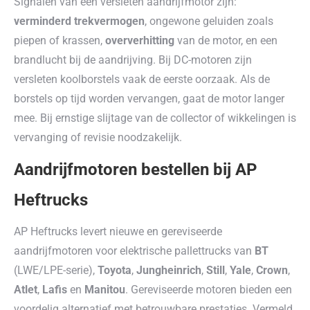
Signalen van een versleten aandrijfmotor zijn:
verminderd trekvermogen
, ongewone geluiden zoals
piepen of krassen,
oververhitting
van de motor, en een
brandlucht bij de aandrijving. Bij DC-motoren zijn
versleten koolborstels vaak de eerste oorzaak. Als de
borstels op tijd worden vervangen, gaat de motor langer
mee. Bij ernstige slijtage van de collector of wikkelingen is
vervanging of revisie noodzakelijk.
Aandrijfmotoren bestellen bij AP
Heftrucks
AP Heftrucks levert nieuwe en gereviseerde
aandrijfmotoren voor elektrische pallettrucks van
BT
(LWE/LPE-serie),
Toyota
,
Jungheinrich
,
Still
,
Yale
,
Crown
,
Atlet
,
Lafis
en
Manitou
. Gereviseerde motoren bieden een
voordelig alternatief met betrouwbare prestaties. Vermeld